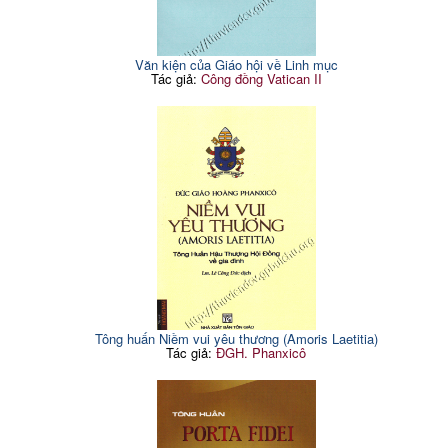
Văn kiện của Giáo hội về Linh mục
Tác giả:
Công đồng Vatican II
Tông huấn Niềm vui yêu thương (Amoris Laetitia)
Tác giả:
ĐGH. Phanxicô