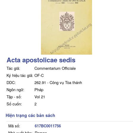
Acta apostolicae sedis
Tác giả:
Commentarium Officiale
Ký hiệu tác giả:
OF-C
DDC:
262.91 - Công vụ Tòa thánh
Ngôn ngữ:
Pháp
Tập - số:
Vol 21
Số cuốn:
2
Hiện trạng các bản sách
Mã số:
617BC0011756
Nhà xuất bản:
Romae