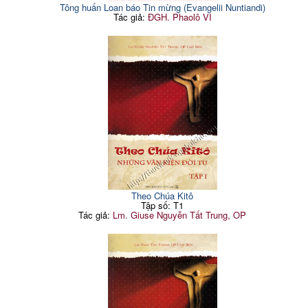
Tông huấn Loan báo Tin mừng (Evangelii Nuntiandi)
Tác giả:
ĐGH. Phaolô VI
Theo Chúa Kitô
Tập số: T1
Tác giả:
Lm. Giuse Nguyễn Tất Trung, OP