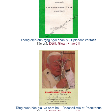
Thông điệp ánh rạng ngời chân lý - Splendor Veritatis
Tác giả:
ĐGH. Gioan Phaolô II
Tông huấn hòa giải và sám hối - Reconciliatio et Paenitentia