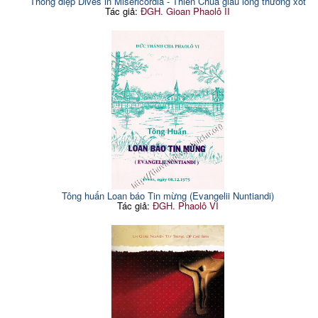
Thông điệp Dives in Misericordia - Thiên Chúa giàu lòng thương xót
Tác giả:
ĐGH. Gioan Phaolô II
Tông huấn Loan báo Tin mừng (Evangelii Nuntiandi)
Tác giả:
ĐGH. Phaolô VI