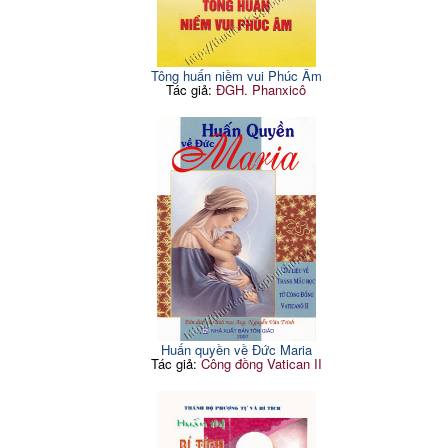
Tông huấn niềm vui Phúc Âm
Tác giả:
ĐGH. Phanxicô
Huấn quyền về Đức Maria
Tác giả:
Công đồng Vatican II