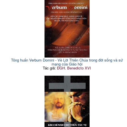
442
II. Liên lạc giữa linh mục
đoàn
28
với những người khác
"Trong" và "đối diện" với
442
III. Phân phối linh mục và
Giáo hội
33
ơn kêu gọi linh mục
Tham dự một cách nào đó
CHƯƠNG III: ĐỜI SỐNG
vào Hôn ước của Đức
442
37
LINH MỤC
Giêsu
I. Các linh mục được mời
Tính phổ quát của chức
37
443
gọi nên hoàn thiện
Linh mục
II. Những đòi hỏi thiêng
Chiều kích thừa sai của
444
liêng đặc biệt trong đời
42
chức tư tế
linh mục
Quyền bính như "dịch vụ
445
III. Những phương tiện
tình yêu"
47
giúp đời sống linh mục
Cám dỗ của tinh thần dân
447
Tông huấn Verbum Domini - Về Lời Thiên Chúa trong đời sống và sứ
Kết luận và khuyên nhủ
52
chủ lệch lạc
mạng của Giáo hội
SẮC LỆNH VỀ ĐÀO
Phân biệt giữa chức tư tế
Tác giả:
ĐGH. Benedicto XVI
447
66
cộng đồng và thừa tác
TẠO LINH MỤC
Chỉ Linh mục với là mục tử
448
NHẬP ĐỀ:
67
Hiệp thông với Ba Ngôi và
I. Quá trình lịch sử về
449
67
với Đức Kitô
việc đào tạo linh mục
Hiệp thông với Giáo hội
449
II. Nguồn gốc và tiến triển
cảu bản văn "Sắc lệnh về
73
Hiệp thông phẩm trật
449
đào tạo linh mục"
Hiệp thông trong cử hành
450
III. Tổng quát về nội dung
Thánh Thể
75
sắc lệnh
Hiệp thông trong hoạt động
451
1. Phương thức đào tạo
thừa tác
linh mục áp dụng cho từng
83
Hiệp thông trong Linh mục
451
dân tộc
đoàn
2. Ân cần cổ võ ơn thiên
Gia nhập vào một Giáo hội