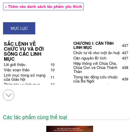
» Thêm vào danh sách tác phẩm yêu thích
MỤC LỤC
SẮC LỆNH VỀ
CHƯƠNG I: CĂN TÍNH
437
LINH MỤC
CHỨC VỤ VÀ ĐỜI
Chức tư tế như một ân huệ
437
SỐNG CÁC LINH
Căn nguyên Bí tích
437
MỤC
Hiệp thông với Chúa Cha,
Lời giới thiệu
10
Chúa Con và Chúa Thánh
438
Việc soạn thảo
10
Thần
Linh mục trong sứ mạng
Trong tác động cứu chuộc
11
439
của Giáo hội
của Ba Ngôi
Thừa tác vụ linh mục
12
Tương quan mật thiết với
439
Đời sống các linh mục
14
Ba Ngôi
Đoạn kết của sắc lệnh
15
Căn tính đặc thù
439
Lời mở đầu
17
Giữa lòng dân Thiên Chúa
440
CHƯƠNG I: LINH MỤC
Ấn tích
441
TRONG SỨ MỆNH CỦA
18
Hiệp thông cá vị với Chúa
441
GIÁO HỘI
Các tác phẩm cùng thể loại
Thánh Thần
CHƯƠNG II: THỪA TÁC
Khẩn cầu Chúa Thánh
22
441
VỤ CỦA LINH MỤC
Thần
I. Chức vụ của linh mục
22
Sức mạnh hướng dẫn cộng