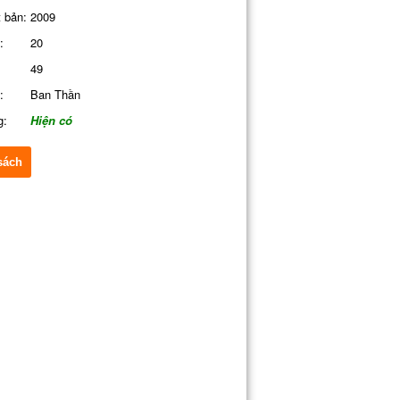
 bản:
2009
:
20
49
:
Ban Thần
g:
Hiện có
sách