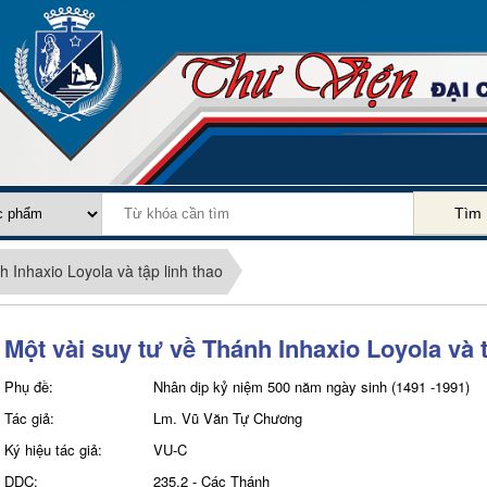
Tìm
h Inhaxio Loyola và tập linh thao
Một vài suy tư về Thánh Inhaxio Loyola và t
Phụ đề:
Nhân dịp kỷ niệm 500 năm ngày sinh (1491 -1991)
Tác giả:
Lm. Vũ Văn Tự Chương
Ký hiệu tác giả:
VU-C
DDC:
235.2 - Các Thánh