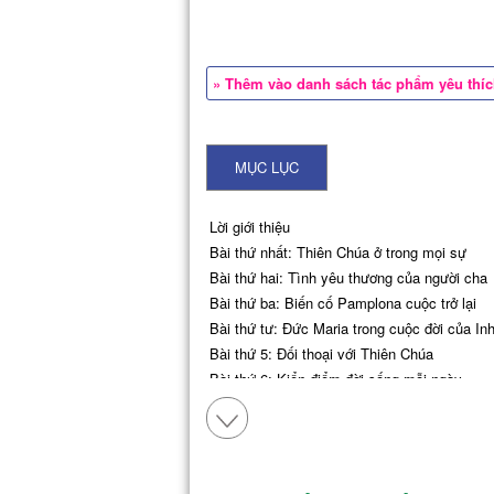
» Thêm vào danh sách tác phẩm yêu thí
MỤC LỤC
Lời giới thiệu
Bài thứ nhất: Thiên Chúa ở trong mọi sự
Bài thứ hai: Tình yêu thương của người cha
Bài thứ ba: Biến cố Pamplona cuộc trở lại
Bài thứ tư: Đức Maria trong cuộc đời của In
Bài thứ 5: Đối thoại với Thiên Chúa
Bài thứ 6: Kiển điểm đời sống mỗi ngày
Bài thứ 7: Vài nét chấm phá về con người v
Bài thứ 8: Đồng hóa với Chúa Kitô
Bài thứ 9: Cuộc liên hoan ca múa nhạc