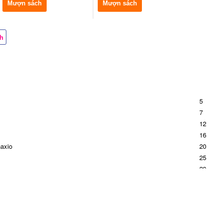
Mượn sách
Mượn sách
ch
5
7
12
16
haxio
20
25
29
à sự nghiệp của thánh Inhaxio Loyola
33
41
45