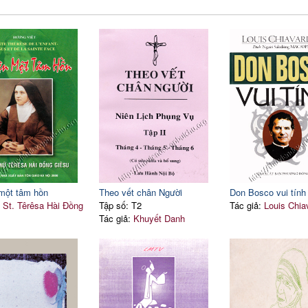
một tâm hồn
Theo vết chân Người
Don Bosco vui tính
:
St. Têrêsa Hài Đồng
Tập số: T2
Tác giả:
Louis Chia
Tác giả:
Khuyết Danh