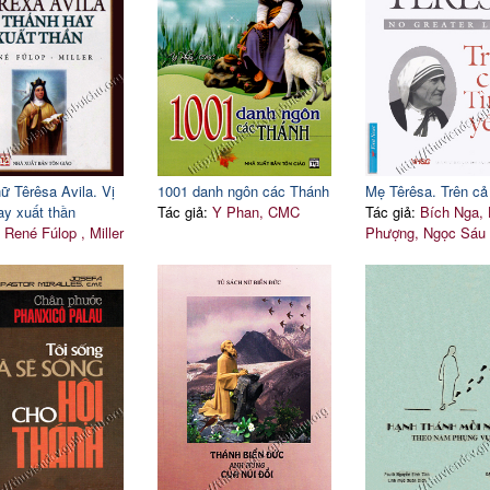
ữ Têrêsa Avila. Vị
1001 danh ngôn các Thánh
Mẹ Têrêsa. Trên cả
ay xuất thần
Tác giả:
Y Phan, CMC
Tác giả:
Bích Nga,
:
René Fúlop , Miller
Phượng, Ngọc Sáu