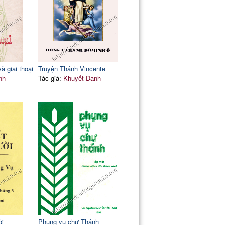
 giai thoại
Truyện Thánh Vincente
nh
Tác giả:
Khuyết Danh
ời
Phụng vụ chư Thánh