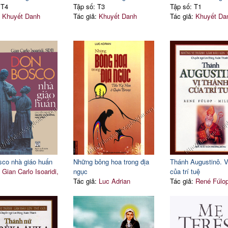
 T4
Tập số: T3
Tập số: T1
:
Khuyết Danh
Tác giả:
Khuyết Danh
Tác giả:
Khuyết Da
co nhà giáo huấn
Những bông hoa trong địa
Thánh Augustinô. V
:
Gian Carlo Isoaridi,
ngục
của trí tuệ
Tác giả:
Luc Adrian
Tác giả:
René Fúlop