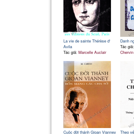
La vie de sainte Thérèse d'
Danh n
Avila
Tác giả
Tác giả:
Marcelle Auclair
Chervin
Cuộc đời thánh Gioan Vianney
Theo vế