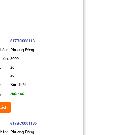
617BC0001181
 bản:
Phương Đông
 bản:
2009
:
20
49
:
Ban Triết
g:
Hiện có
sách
617BC0001185
 bản:
Phương Đông