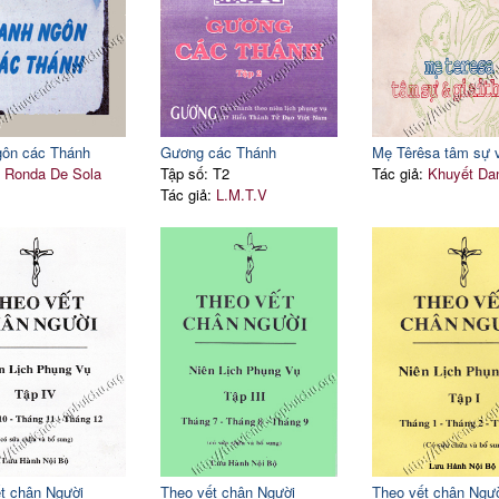
gôn các Thánh
Gương các Thánh
Mẹ Têrêsa tâm sự và
:
Ronda De Sola
Tập số: T2
Tác giả:
Khuyết Da
Tác giả:
L.M.T.V
t chân Người
Theo vết chân Người
Theo vết chân Ngư