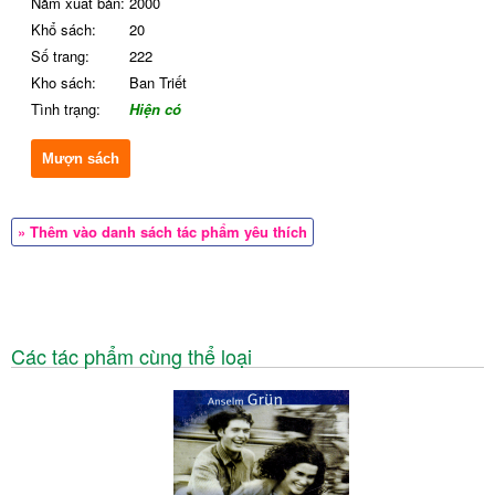
Năm xuất bản:
2000
Khổ sách:
20
Số trang:
222
Kho sách:
Ban Triết
Tình trạng:
Hiện có
Mượn sách
» Thêm vào danh sách tác phẩm yêu thích
Các tác phẩm cùng thể loại