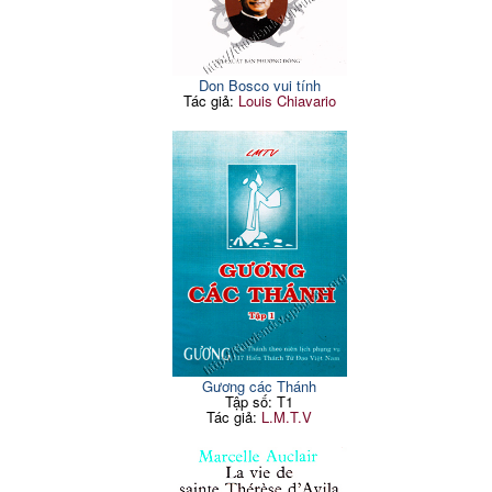
Don Bosco vui tính
Tác giả:
Louis Chiavario
Gương các Thánh
Tập số: T1
Tác giả:
L.M.T.V