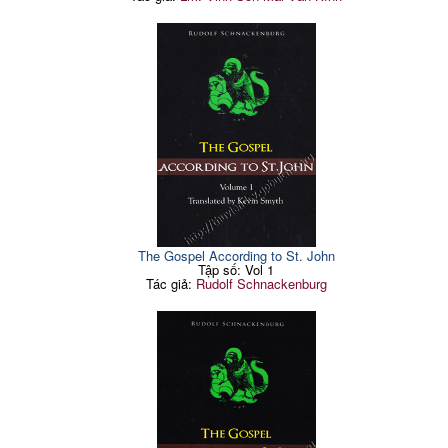
The Gospel According to St. John
Tập số: Vol 1
Tác giả:
Rudolf Schnackenburg