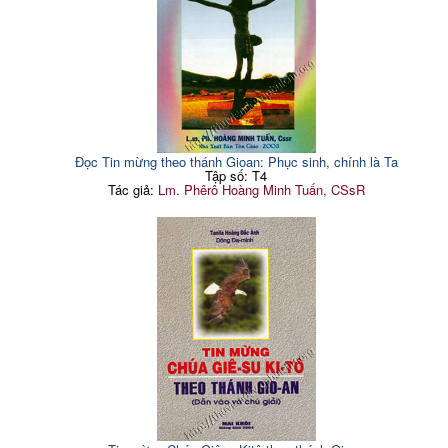
Đọc Tin mừng theo thánh Gioan: Phục sinh, chính là Ta
Tập số: T4
Tác giả:
Lm. Phêrô Hoàng Minh Tuấn, CSsR