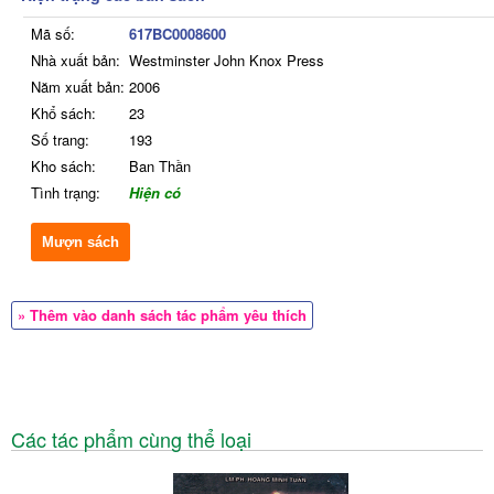
Mã số:
617BC0008600
Nhà xuất bản:
Westminster John Knox Press
Năm xuất bản:
2006
Khổ sách:
23
Số trang:
193
Kho sách:
Ban Thần
Tình trạng:
Hiện có
Mượn sách
» Thêm vào danh sách tác phẩm yêu thích
Các tác phẩm cùng thể loại