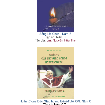
Sống Lời Chúa - Năm B
Tập số: Năm B
Tác giả:
Lm. Nguyễn Hữu Thy
Huấn từ của Đức Giáo hoàng Bênêđictô XVI. Năm C
Tập số: Năm C-T1