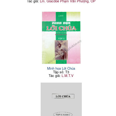
Tác giả:
Lm. Giacôbê Phạm Văn Phượng, OP
Minh họa Lời Chúa
Tập số: T3
Tác giả:
L.M.T.V