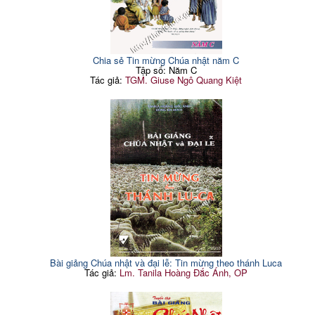
Chia sẻ Tin mừng Chúa nhật năm C
Tập số: Năm C
Tác giả:
TGM. Giuse Ngô Quang Kiệt
Bài giảng Chúa nhật và đại lễ: Tin mừng theo thánh Luca
Tác giả:
Lm. Tanila Hoàng Đắc Ánh, OP