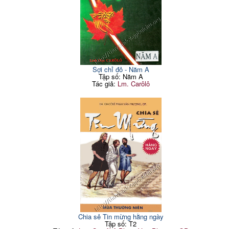
Sợi chỉ đỏ - Năm A
Tập số: Năm A
Tác giả:
Lm. Carôlô
Chia sẻ Tin mừng hằng ngày
Tập số: T2