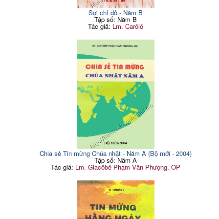
Sợi chỉ đỏ - Năm B
Tập số: Năm B
Tác giả:
Lm. Carôlô
Chia sẻ Tin mừng Chúa nhật - Năm A (Bộ mới - 2004)
Tập số: Năm A
Tác giả:
Lm. Giacôbê Phạm Văn Phượng, OP