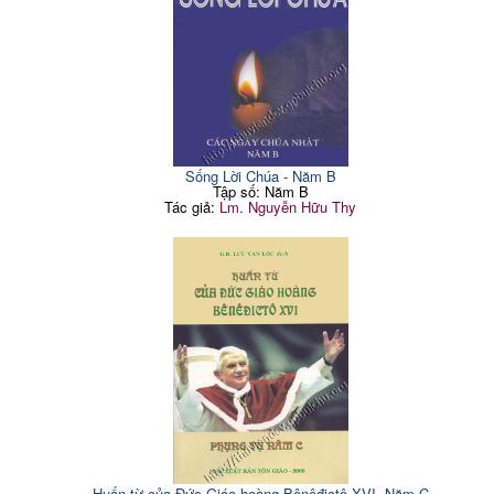
Sống Lời Chúa - Năm B
Tập số: Năm B
Tác giả:
Lm. Nguyễn Hữu Thy
Huấn từ của Đức Giáo hoàng Bênêđictô XVI. Năm C