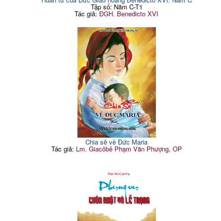
Tập số: Năm C-T1
Tác giả:
ĐGH. Benedicto XVI
Chia sẻ về Đức Maria
Tác giả:
Lm. Giacôbê Phạm Văn Phượng, OP