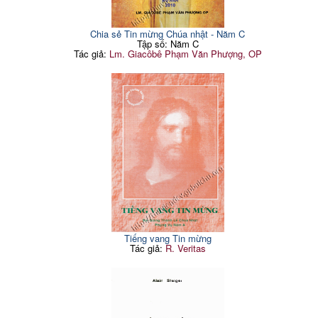
Ngày 19 tháng 12
65
Thứ hai Tuần IV
185
Ngày 20 tháng 12
68
Thứ ba Tuần IV
188
Ngày 21 tháng 12
71
Chia sẻ Tin mừng Chúa nhật - Năm C
Thứ tư Tuần IV
190
Ngày 22 tháng 12
76
Tập số: Năm C
Thứ năm Tuần IV
193
Ngày 23 tháng 12
76
Tác giả:
Lm. Giacôbê Phạm Văn Phượng, OP
Thứ sáu Tuần IV
196
Ngày 24 tháng 12
81
Thứ bảy Tuần IV
199
Phần III
Thánh lễ nhiệm ý trong
202
Lễ các thánh trong mùa
Tuần V
Vọng
Thứ hai Tuần V
203
Ngày 30/11: Thánh Anrê
85
Thứ ba Tuần V
206
Tông đồ
Thứ tư Tuần V
209
Ngày 3/12: Thánh Phanxicô
86
Xaviê, Linh mục
Thứ năm Tuần V
211
Ngày 7/12: Thánh
Thứ sáu Tuần V
214
88
Ambrôxiô, Giám mục
Thứ bảy Tuần V
217
Ngày 8/12: Đức Mẹ Vô
Tuần Thánh
89
nhiễm Nguyên Tội
Thứ hai
220
Ngày 13/12: Thánh Luxia
92
Thứ ba
222
Ngày 14/12: Thánh Gioan
93
Thứ tư
225
Thánh Giá
Thứ năm: Thánh Lễ Tiệc Ly
228
Tiếng vang Tin mừng
MÙA GIÁNG SINH
Tác giả:
R. Veritas
Thứ sáu: Tưởng niệm cuộc
Ngày 26/12: Thánh
233
96
thương khó của Chúa
Stêphanô, Tử đạo tiên khởi
Thứ bảy: Canh thức Vượt
Ngày 27/12: Thánh Gioan,
235
97
Qua
tác giả sách Tin Mừng
MÙA PHỤC SINH
Ngày 28/12: Các Thánh
98
Tuần Bát Nhật Phục Sinh
Anh Hài, Tử đạo