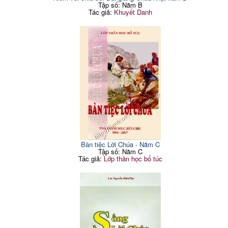
Tập số: Năm B
Tác giả:
Khuyết Danh
Bàn tiệc Lời Chúa - Năm C
Tập số: Năm C
Tác giả:
Lớp thần học bổ túc