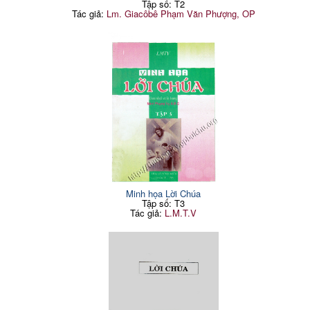
Tập số: T2
Tác giả:
Lm. Giacôbê Phạm Văn Phượng, OP
Minh họa Lời Chúa
Tập số: T3
Tác giả:
L.M.T.V