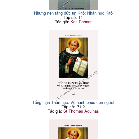
Tiết 3: Người ta cảm thấy
49
Tiết 3: Sự dâm dục là trọng
bẽn lẽn trước những ai?
157
tội?
Tiết 4: Những kẻ cảm thấy
Những nền tảng đức tin Kitô: Nhân học Kitô
Tiết 4: Sự dâm dục là tật
mình bẽn lẽn, là những con
52
159
Tập số: T1
xấu hàng đẩu?
người thế nào?
Tác giả:
Karl Rahner
Tiết 5: Con cái của sự dâm
Câu hỏi 145: Sự lương
161
55
dục
thiện (4 Tiết)
Câu hỏi 154: Các phần
Tiết 1: Sự lương thiện liên
165
55
của sự dâm dục (12 Tiết)
hệ với nhân đức?
Tiết 1: Phân chia các phần
Tiết 2: Sự lương thiện liên
165
58
của sự dâm dục thế nào?
hệ với cái đẹp thế nào?
Tiết 2: Sự dâm dục đơn
Tiết 3: Sự tốt lương thiện
169
giản là trọng tội?
liên hệ thế nào với cái hữu
60
Tiết 3: Phải chăng sự dâm
ích và cái vui thú?
dục đơn giản là tội lớn nhất
175
Tiết 4: Cái lương thiện là
trong các tội?
một phần của nhân đức tiết
62
trong các sự vuốt ve mơn
độ?
trớn khác thuộc về giống
178
CÁC PHẦN CHỦ THỂ CỦA
65
này không?
NHÂN ĐỨC TIẾT ĐỘ
Tiết 5: Sự xuất tinh ban
Câu hỏi 146: Sự kiêng cử
180
65
đêm có tội không?
(2 Tiết)
Tổng luận Thần học. Về hạnh phúc con người
Tiết 6: Sự dâm uế
184
Tiết 1: Sự kiêng cử là một
65
Tập số: P1-2
Tiết 7: Sự dụ dỗ phụ nữ
187
nhân đức?
Tác giả:
St.Thomas Aquinas
Tiết 8: Sự ngoại tình
190
Tiết 2: Nhân đức kiêng cử
68
là một nhân đức đặc biệt?
Tiết 9: Sự loạn luân
193
Câu hỏi 147: Sự ăn chay
Tiết 10: Sự phạm thánh
196
71
(8 Tiết)
Tiết 11: Tội ngược bản tính
199
Tiết 1: Sự ăn chay là hành
Tiết 12: Trật tự của sự
71
động của nhân đức?