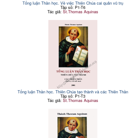
Câu hỏi 149: Tính điều độ
Tổng luận Thần học. Về việc Thiên Chúa cai quản vũ trụ
107
(4 Tiết)
Tập số: P1-T6
Tiết 1: Chất thể riêng của
Tác giả:
St.Thomas Aquinas
107
tính điều độ là cái gì?
Tiết 2: Tính điều độ là một
109
nhân đức đặc biệt?
Tiết 3: Người ta được phép
111
dùng rượu không?
Tổng luận Thần học. Thiên Chúa tạo thành và các Thiên Thần
Tập số: P1-T3
Tác giả:
St.Thomas Aquinas