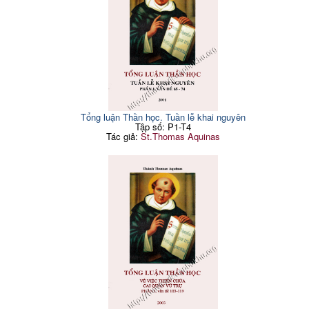
trọng đại trong các loại củạ
200
Tiết 2: Sự ăn chay là hành
sự dâm dục
động của nhân đức kiêng
74
CÁC PHẦN NĂNG LỰC
204
cử?
CỦA NHÂN ĐỨC TIẾT ĐỘ
Tiết 3: Sự ăn chay nằm
Câu hỏi 155: Sự tiết dục
76
204
trong giới mệnh?
(4 Tiết)
Tiết 4: Phải chăng một số
Tiết 1: Đức tiết dục là một
204
người được miễn khỏi tuân
79
nhân đức
giữ giới mệnh này?
Tiết 2: Chất thể của nhân
207
Tiết 5: Thời gian ăn chay
83
đức tiết dục là cái gì?
Tiết 6: Sự ăn chay đòi phải
Tiết 3: Trú sở của nhân đức
87
Tổng luận Thần học. Tuần lễ khai nguyên
210
có một bữ a ăn duy nhất?
tiết dục là cái gì?
Tập số: P1-T4
Tiết 7: Giờ bữa ăn cho
Tiết 4: So sánh nhân đức
Tác giả:
89
St.Thomas Aquinas
những kẻ ăn chay
tiết dục với nhân đức tiết
212
Tiết 8: Các thức ăn người
độ
91
ta phải kiêng cử
Câu hỏi 156: Sự không
215
Câu hỏi 148: Sự ham ăn
tiết dục (4 Tiết)
94
(6 Tiết)
Tiết 1: Sự không tiết dục lệ
Tiết 1: Sự ham ăn là tội?
94
thuộc vào linh hổn hoặc
215
thân thể?
Tiết 2: Sự ham ăn là trọng
95
tội?
Tiết 2: Sự không tiết dục
218
có tội không?
Tiết 3: Phải chăng sự ham
98
ăn là tội lớn nhất?
Tiết 3: So sánh sự không
tiết dục với sự không tiết
220
Tiết 4: Các loại ham ăn
100
độ
Tiết 5: Sự ham ăn là mối
102
muốn của mình, cái nào
tội đầu?
224
xấu xa hơn?
Tiết 6: Các con cái của sự
104
...
ham ăn