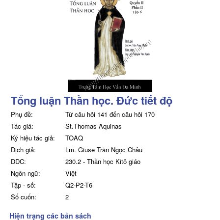
Tổng luận Thần học. Đức tiết độ
Phụ đề:
Từ câu hỏi 141 đến câu hỏi 170
Tác giả:
St.Thomas Aquinas
Ký hiệu tác giả:
TOAQ
Dịch giả:
Lm. Giuse Trần Ngọc Châu
DDC:
230.2 - Thần học Kitô giáo
Ngôn ngữ:
Việt
Tập - số:
Q2-P2-T6
Số cuốn:
2
Hiện trạng các bản sách