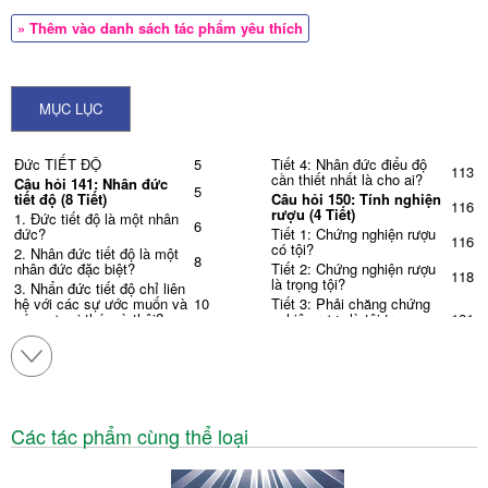
» Thêm vào danh sách tác phẩm yêu thích
MỤC LỤC
Đức TIẾT ĐỘ
5
Tiết 4: Nhân đức điểu độ
113
cần thiết nhất là cho ai?
Câu hỏi 141: Nhân đức
5
tiết độ (8 Tiết)
Câu hỏi 150: Tính nghiện
116
rượu (4 Tiết)
1. Đức tiết độ là một nhân
6
đức?
Tiết 1: Chứng nghiện rượu
116
có tội?
2. Nhân đức tiết độ là một
8
nhân đức đặc biệt?
Tiết 2: Chứng nghiện rượu
118
là trọng tội?
3. Nhẩn đức tiết độ chỉ liên
hệ với các sự ước muốn và
10
Tiết 3: Phải chăng chứng
các sự vui thú mà thôi?
nghiện rượu là tội trọng
121
nhất? .
4. Nhân đức tiết độ chỉ liên
hệ với các sự vui thú của
13
Tiết 4: Hành động khi đang
122
xúc giác mà thôi?
say rượu có vô tội không?
5. Nhân đức tiết dộ có liên
ĐỨC TRINH KHIẾT
125
hệ nhiều với các sự vui thú
Câu hỏi 151: Đức trinh
17
125
của vị giác hơn về các sự
khiết (4 Tiết)
Các tác phẩm cùng thể loại
vui thú xúc giác không?
Tiết 1: Đức trinh khiết là
125
6. Quy tắc của nhân đức
một nhân đức?
19
tiết độ là cái gì?
Tiết 2: Phải chăng nhân