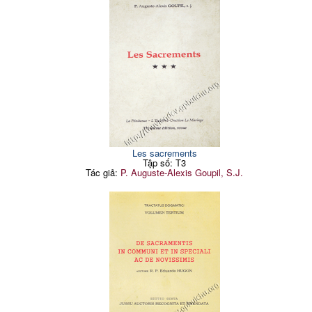
Les sacrements
Tập số: T3
Tác giả:
P. Auguste-Alexis Goupil, S.J.