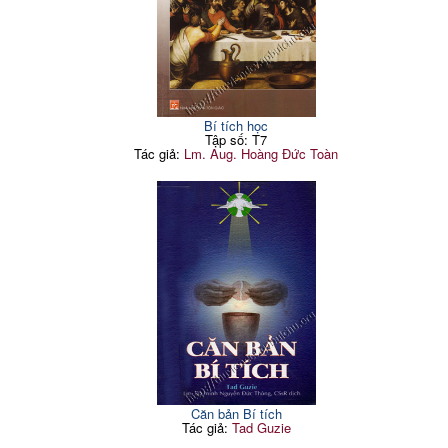
Mục 3: Thụ nhân Bí tích
15
11. Công hạnh
162
Mục 4: Cử hành bí tích lại
19
12. Pháp tộc
163
Mục 5: Bổn phận cử hành
Mục 6: Sự ưng thuận
21
164
Bí tích
trong hôn nhân
PHẦN II: CÁC BÍ TÍCH
1. Ba hạng người kết hôn
164
Mục 1: Bí tích Rửa tội
26
không thành sự
1. Bản tính
26
2. Sự ưng thuận phải thông
165
qua sự hiểu biết
2. Chất thể và mô thể
27
Bí tích học
3. Sự ưng thuận phải được
Tập số: T7
3. Thừa tác viên
30
166
phát biểu
Tác giả:
Lm. Aug. Hoàng Đức Toàn
4. Thụ nhân Bí tích Rửa tội
32
Mục 7: Quyền chứng hôn
167
5. Ngày giờ cử hành Bí tích
37
1. Ai được quyền chứng
Rửa tội
167
hôn
6. Nơi cử hành Bí tích Rửa
37
2. Quyền chứng hôn Tòng
tội
167
sở
7. Đặt tên thánh
38
3. Quyền chứng nhân tòng
168
8. Cha mẹ đỡ đầu
39
nhân
9. Sổ Rửa tội
41
4. Ủy quyền chứng hôn
168
Mục 2: Bí tích Thêm sức
43
1. Hình thức pháp lý thông
170
1. Bản tính
43
thường
2. Chất thể và mô thể
44
2. Hình thức pháp lý ngoại
173
thường
3. Thừa tác viên
46
Mục 9: Cử hành hôn nhân
4. Thụ nhân Bí tích Thêm
174
46
và Thánh lễ
sức
Mục 10: Miễn chuẩn ngăn
5. Người đỡ đầu
47
176
trở hôn nhân
Căn bản Bí tích
6. Sổ thêm sức
48
Tác giả:
Tad Guzie
1. Đức Giáo Hoàng
176
Mục 3: Bí tích Mình
48
2. Đấng Bản Quyền
177