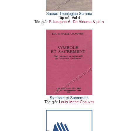
Sacrae Theologiae Summa
Tập số: Vol 4
Tác giả:
P. Iosepho A. De Aldama & pl. a
Symbole et Sacrement
Tác giả:
Louis-Marie Chauvet