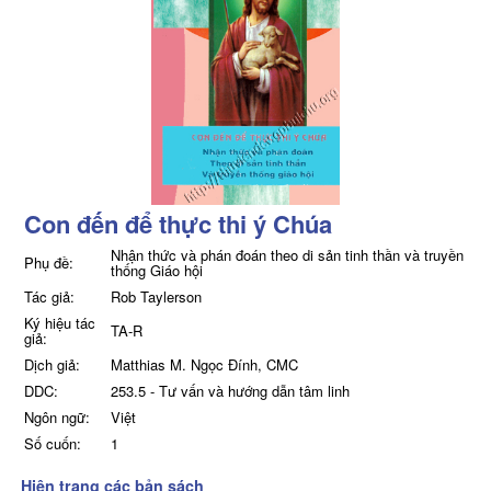
Con đến để thực thi ý Chúa
Nhận thức và phán đoán theo di sản tinh thần và truyền
Phụ đề:
thống Giáo hội
Tác giả:
Rob Taylerson
Ký hiệu tác
TA-R
giả:
Dịch giả:
Matthias M. Ngọc Đính, CMC
DDC:
253.5 - Tư vấn và hướng dẫn tâm linh
Ngôn ngữ:
Việt
Số cuốn:
1
Hiện trạng các bản sách