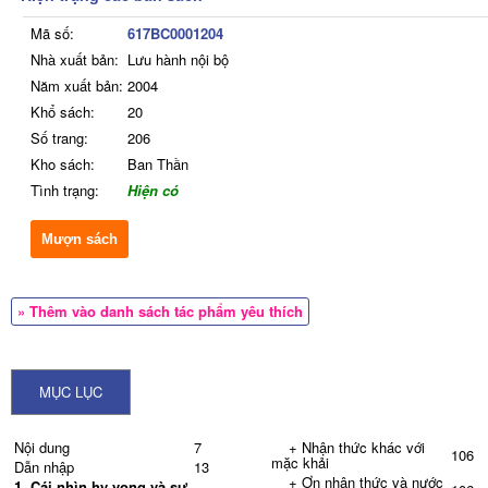
Mã số:
617BC0001204
Nhà xuất bản:
Lưu hành nội bộ
Năm xuất bản:
2004
Khổ sách:
20
Số trang:
206
Kho sách:
Ban Thần
Tình trạng:
Hiện có
Mượn sách
» Thêm vào danh sách tác phẩm yêu thích
MỤC LỤC
Nội dung
7
+ Nhận thức khác với
106
mặc khải
Dẫn nhập
13
+ Ơn nhận thức và nước
1. Cái nhìn hy vọng và sự