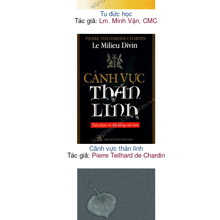
138
chế
+ Lắng nghe trong cầu
46
nguyện
+ Bệnh tay sạch
139
Tu đức học
Tác giả:
Lm. Minh Vận, CMC
+ Kêu xin
47
+ Quân bình trong hãm
140
mình và nhân đức
+ Sức mạnh, ý chí và tự
49
do
13. Sức mạnh đam mê
145
5. Những qui tắc để sống
+ Sức mạnh con người
52
145
và hành động
phát xuất từ đâu?
+ Những linh ân được
+ Các giống tội và các
54
146
nói đến trong Cựu Ước
nhân đức
+ Xác tín cá nhân
54
+ Ý thức nguồn sức
149
mạnh của bản thân
+ Các qui tắc của Giáo
55
Hội
+ Những con đường đưa
đến Thiên Chúa,
+ Lựa chọn tốt duy nhất
56
hoặc đưa đến tội lỗi
152
+ Khiêm nhượng
57
14. Sức mạnh của lương
+ Quen thuộc
59
155
tâm
6. Chọn theo Chúa
65
+ Sự cần thiết của lương
155
+ Những suy tư từ Cựu
tâm
65
Ước
Cảnh vực thần linh
+ Một mô hình để đào
156
+ Những suy tư từ Tân
Tác giả:
Pierre Teilhard de Chardin
luyện lương tâm
68
Ước
+ Được Chúa Thánh
158
7. Ngôn sứ, ơn tiên tri và
Thần đào luyện
75
dấu chỉ từ Thiên Chúa
+ Mô hình cho sự xác
159
+ Giao ước, lề luật và lời
thực
75
tiên tri
+ Giữ lương tâm cho tốt
162
+ Lời tiên tri và cách
77
+ Những căng thẳng
nhận biết
163
trong lương tâm
+ Thẩm định các khởi
78