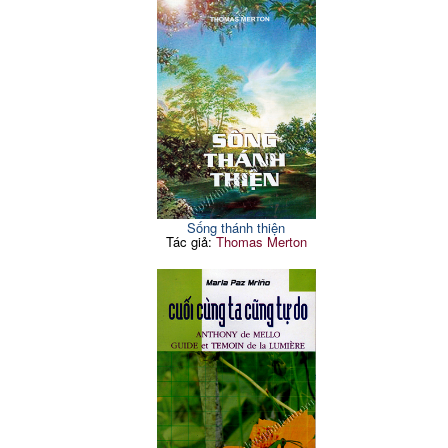
+ Các chân lý, mặc
+ Sự nhận thức trong
khải, sự hiểu biết và lòng
201
các bản văn thánh Phaolô
can đảm
và các chỗ khác trong
18. Kết luận
204
103
Thánh Kinh
+ Nghĩa của từ 'nhận
thức' trong truyền thống
104
Giáo Hội
+ Ba nghĩa
105
Sống thánh thiện
Tác giả:
Thomas Merton