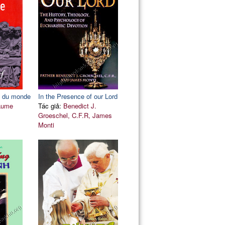
ie du monde
In the Presence of our Lord
laume
Tác giả:
Benedict J.
Groeschel, C.F.R, James
Monti