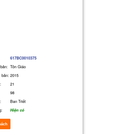
617BC0010375
 bản:
Tôn Giáo
 bản:
2015
:
21
98
:
Ban Triết
g:
Hiện có
sách