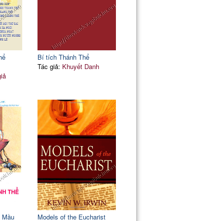
hể
Bí tích Thánh Thể
Tác giả:
Khuyết Danh
giả
: Mầu
Models of the Eucharist