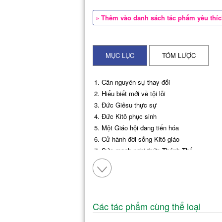
» Thêm vào danh sách tác phẩm yêu thí
MỤC LỤC
TÓM LƯỢC
1. Căn nguyên sự thay đổi
2. Hiểu biết mới về tội lỗi
3. Đức Giêsu thực sự
4. Đức Kitô phục sinh
5. Một Giáo hội đang tiến hóa
6. Cử hành đời sống Kitô giáo
7. Sức mạnh nghi thức Thánh Thể
8. Làm gì đây?
Các tác phẩm cùng thể loại