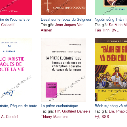
gire de l'eucharistie
Essai sur le repas du Seigneur
Nguồn sống Thần li
:
Collectif
Tác giả:
Jean-Jaques Von
Tác giả:
Đa Minh M
Allmen
Tấn Tĩnh, BVL
ristie, Pâques de toute
La prière eucharistique
Bánh sự sống và c
Tác giả:
HY. Godfried Daneels,
Tác giả:
Lm. Phaol
:
A. Cencini
Thierry Maertens
Hỷ, SSS