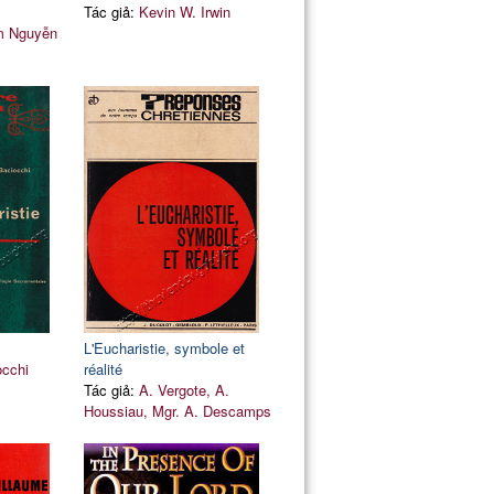
Tác giả:
Kevin W. Irwin
im Nguyễn
L'Eucharistie, symbole et
occhi
réalité
Tác giả:
A. Vergote, A.
Houssiau, Mgr. A. Descamps