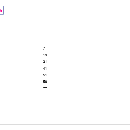
ch
7
19
31
41
51
59
69
79