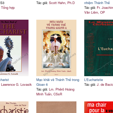
 S3
Tác giả:
Scott Hahn, Ph.D
nhiệm Thánh Thể
:
Tổng hợp
Tác giả:
Fr. Joach
Văn Liêm, OP
harist
Mạc khải về Thánh Thể trong
L'Eucharistie
:
Lawrence G. Lovasik
Gioan 6
Tác giả:
J. de Baci
Tác giả:
Lm. Phêrô Hoàng
Minh Tuấn, CSsR