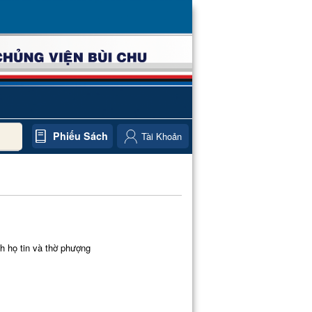
Phiếu Sách
Tài Khoản
h họ tin và thờ phượng