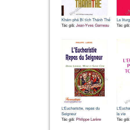
Khám phá Bí tích Thánh Thể
La litur
Tác giả:
Jean-Yves Garneau
Tác giả
L'Eucharistie, repas du
L'Eucha
Seigneur
la vie
Tác giả:
Philippe Larère
Tác giả