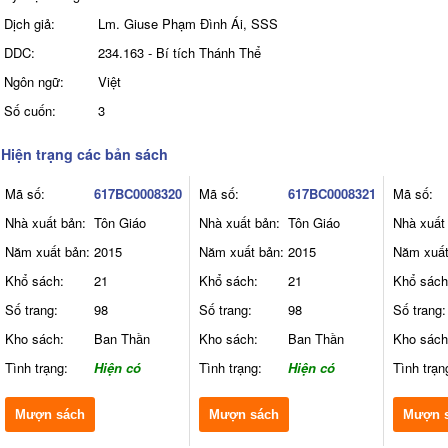
Dịch giả:
Lm. Giuse Phạm Đình Ái, SSS
DDC:
234.163 - Bí tích Thánh Thể
Ngôn ngữ:
Việt
Số cuốn:
3
Hiện trạng các bản sách
Mã số:
617BC0008320
Mã số:
617BC0008321
Mã số:
Nhà xuất bản:
Tôn Giáo
Nhà xuất bản:
Tôn Giáo
Nhà xuất
Năm xuất bản:
2015
Năm xuất bản:
2015
Năm xuất
Khổ sách:
21
Khổ sách:
21
Khổ sách
Số trang:
98
Số trang:
98
Số trang:
Kho sách:
Ban Thần
Kho sách:
Ban Thần
Kho sách
Tình trạng:
Hiện có
Tình trạng:
Hiện có
Tình trạn
Mượn sách
Mượn sách
Mượn 