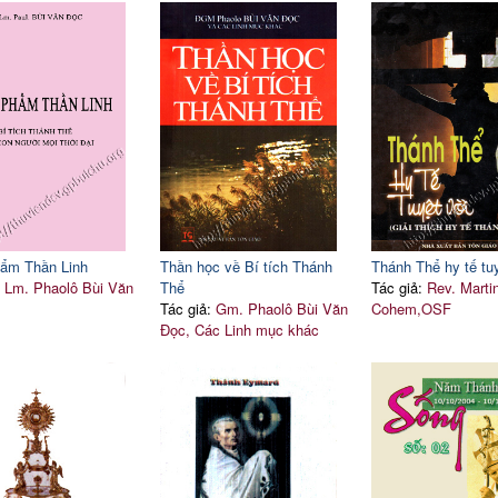
ẩm Thần Linh
Thần học về Bí tích Thánh
Thánh Thể hy tế tuy
:
Lm. Phaolô Bùi Văn
Thể
Tác giả:
Rev. Marti
Tác giả:
Gm. Phaolô Bùi Văn
Cohem,OSF
Đọc, Các Linh mục khác