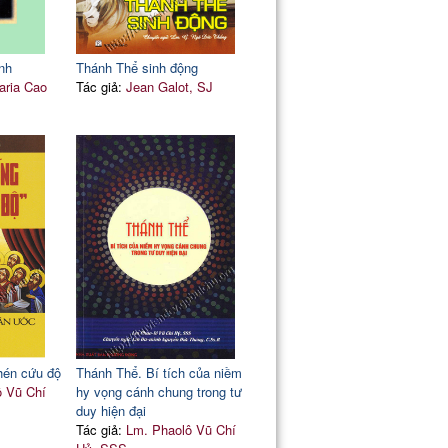
nh
Thánh Thể sinh động
aria Cao
Tác giả:
Jean Galot, SJ
hén cứu độ
Thánh Thể. Bí tích của niềm
ô Vũ Chí
hy vọng cánh chung trong tư
duy hiện đại
Tác giả:
Lm. Phaolô Vũ Chí