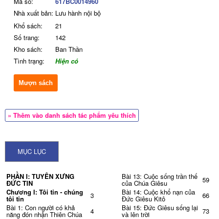
Mã số:
617BC0014960
Nhà xuất bản:
Lưu hành nội bộ
Khổ sách:
21
Số trang:
142
Kho sách:
Ban Thần
Tình trạng:
Hiện có
Mượn sách
» Thêm vào danh sách tác phẩm yêu thích
MỤC LỤC
PHẦN I: TUYÊN XƯNG
Bài 13: Cuộc sống trần thế
59
ĐỨC TIN
của Chúa Giêsu
Chương I: Tôi tin - chúng
Bài 14: Cuộc khổ nạn của
3
66
tôi tin
Đức Giêsu Kitô
Bài 1: Con người có khả
Bài 15: Đức Giêsu sống lại
4
73
năng đón nhận Thiên Chúa
và lên trời