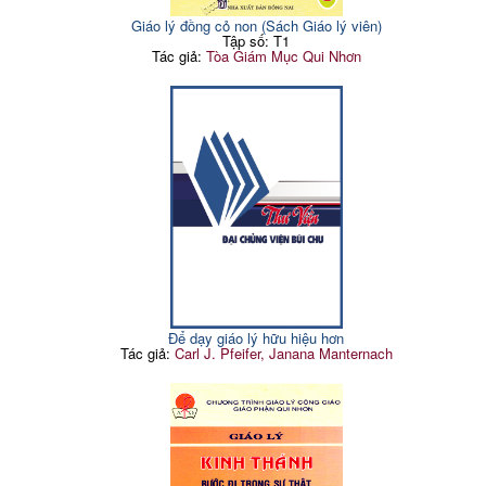
Giáo lý đồng cỏ non (Sách Giáo lý viên)
Tập số: T1
Tác giả:
Tòa Giám Mục Qui Nhơn
Để dạy giáo lý hữu hiệu hơn
Tác giả:
Carl J. Pfeifer, Janana Manternach