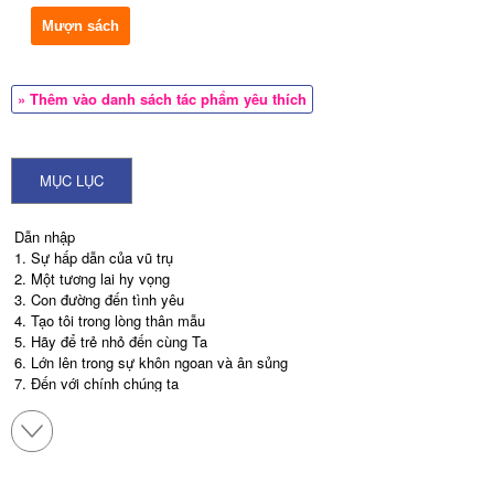
Mượn sách
» Thêm vào danh sách tác phẩm yêu thích
MỤC LỤC
Dẫn nhập
1. Sự hấp dẫn của vũ trụ
2. Một tương lai hy vọng
3. Con đường đến tình yêu
4. Tạo tôi trong lòng thân mẫu
5. Hãy để trẻ nhỏ đến cùng Ta
6. Lớn lên trong sự khôn ngoan và ân sủng
7. Đến với chính chúng ta
8. Những mùa của trái tim
9. Hàn gắn trái tim bị tan vỡ
10. Thầy gọi các con là bạn hữu
Ghi chú