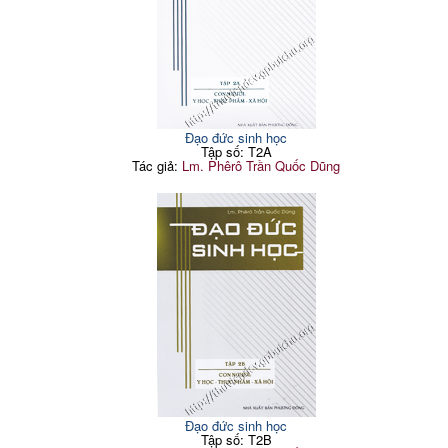
Đạo đức sinh học
Tập số: T2A
Tác giả:
Lm. Phêrô Trần Quốc Dũng
Đạo đức sinh học
Tập số: T2B