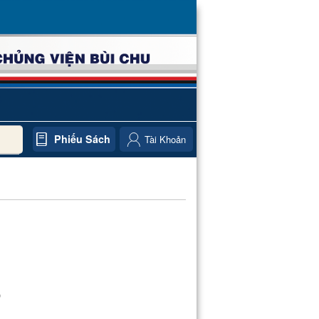
Phiếu Sách
Tài Khoản
)