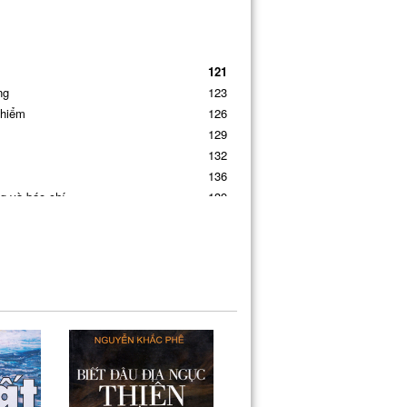
121
ng
123
 hiểm
126
129
132
136
g và báo chí
139
142
145
149
153
157
lãng phí
160
163
166
hững căn bệnh tâm lý
169
173