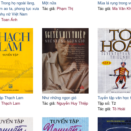
 Trong họ ngoài làng,
Một nửa
Mùa lá rụng trong 
ắm ao ta, phong tục xưa
Tác giả:
Phạm Thị
Tác giả:
Ma Văn Kh
 phụ nữ Việt Nam
:
Toan Ánh
tập Thạch Lam
Như những ngọn gió
Tuyển tập văn học t
:
Thạch Lam
Tác giả:
Nguyễn Huy Thiệp
Tập số: T2
Tác giả:
Tô Hoài