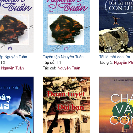
ập Nguyễn Tuân
Tuyển tập Nguyễn Tuân
Tôi là một con lừa
 T2
Tập số: T1
Tác giả:
Nguyễn Ph
:
Nguyễn Tuân
Tác giả:
Nguyễn Tuân