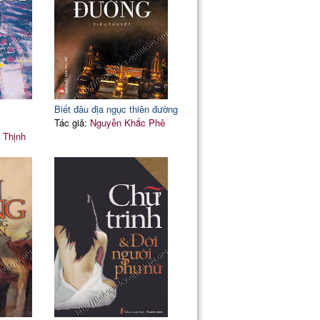
176
179
ểu nông
183
, nó cũng nghiệp dư
187
191
ảnh
195
Biết đâu địa ngục thiên đường
199
Tác giả:
Nguyễn Khắc Phê
202
 Thịnh
 cháu!
205
208
211
 người hiện đại
215
219
ân ta
223