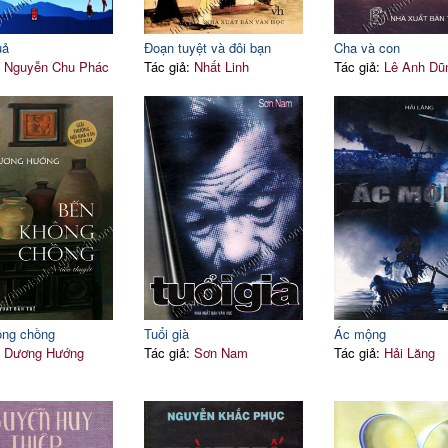
uả
Đoạn tuyệt và đôi bạn
Cha và con
:
Nguyễn Chu Phác
Tác giả:
Nhất Linh
Tác giả:
Lê Anh Dũ
ông chồng
Tuổi già
Ác mộng
:
Dương Hướng
Tác giả:
Sơn Nam
Tác giả:
Hải Lăng