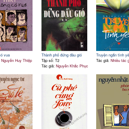
có vua
Thành phố đứng đầu gió
Truyện ngắn tình y
:
Nguyễn Huy Thiệp
Tập số: T2
Tác giả:
Nhiều tác 
Tác giả:
Nguyễn Khắc Phục