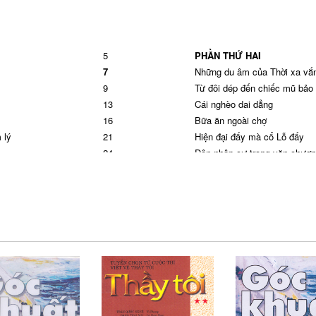
5
PHẦN THỨ HAI
7
Những du âm của Thời xa vắ
9
Từ đôi dép đến chiếc mũ bảo
13
Cái nghèo dai dẳng
16
Bữa ăn ngoài chợ
 lý
21
Hiện đại đấy mà cổ Lỗ đấy
24
Dân nhập cư trong văn chươn
27
Hồn Trương Ba, da hàng thịt
31
Ảo tưởng, đâu dễ từ bỏ
34
Tất cả đã có trong lích sử
37
Một lần Lỗ Tấn nổi cáu
43
Độc đáo với bất cứ giá nào!
46
Một ngàn lý do để... mãi mãi 
49
Ấn kín một triết lý chung
53
Nghĩ mình công ít tội nhiều
56
Cần những kháng sinh cho n
59
Tội làm hư dân