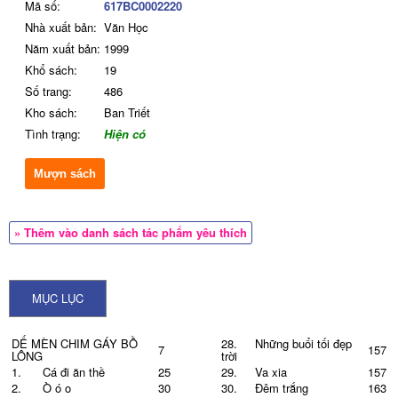
Mã số:
617BC0002220
Nhà xuất bản:
Văn Học
Năm xuất bản:
1999
Khổ sách:
19
Số trang:
486
Kho sách:
Ban Triết
Tình trạng:
Hiện có
Mượn sách
» Thêm vào danh sách tác phẩm yêu thích
MỤC LỤC
DẾ MÈN CHIM GÁY BỒ
28.
Những buổi tối đẹp
7
157
LÔNG
trời
1.
Cá đi ăn thề
25
29.
Va xia
157
2.
Ò ó o
30
30.
Đêm trắng
163