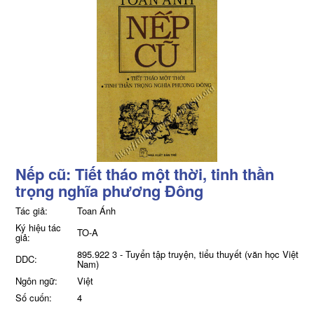
Nếp cũ: Tiết tháo một thời, tinh thần
trọng nghĩa phương Đông
Tác giả:
Toan Ánh
Ký hiệu tác
TO-A
giả:
895.922 3 - Tuyển tập truyện, tiểu thuyết (văn học Việt
DDC:
Nam)
Ngôn ngữ:
Việt
Số cuốn:
4