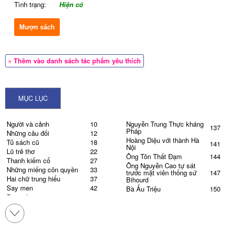
Tình trạng:
Hiện có
Mượn sách
» Thêm vào danh sách tác phẩm yêu thích
MỤC LỤC
Người và cảnh
10
Nguyễn Trung Thực kháng
137
Pháp
Những câu đối
12
Hoàng Diệu với thành Hà
Tủ sách cũ
18
141
Nội
Lũ trẻ thơ
22
Ông Tôn Thất Đạm
144
Thanh kiếm cổ
27
Ông Nguyễn Cao tự sát
Những miếng côn quyền
33
trước mặt viên thống sứ
147
Hai chữ trung hiếu
37
Bihourd
Say men
42
Bà Ấu Triệu
150
Rượu thơ
46
Phạm Hồng Thái
152
Lòng người chiến sĩ
54
Nguyễn Khắc Nhu với ba
154
lần tự sát
Sư cụ trên chùa
58
Thiếp theo chàng
159
Chiếc địa bàn
61