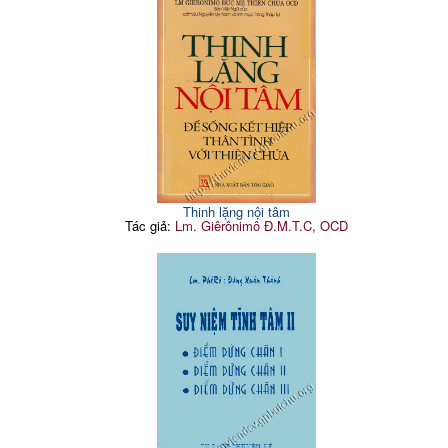
349
thiện
ngày tĩnh tâm
Tĩnh tâm tháng 11: Ơn gọi
B. Tĩnh tâm năm của nữ tu
356
60
của nữ tu là làm tông đồ
1. Tĩnh tâm 5 ngày
356
Tĩnh tâm tháng 12: Thù
2. Tĩnh tâm 3 ngày
369
93
địch của nữ tu là nguội lạnh
Tĩnh tâm tháng 1: Thuốc
chữa của tôi là ăn năn
119
thống hối
Thinh lặng nội tâm
Tác giả:
Lm. Giêrônimô Đ.M.T.C, OCD