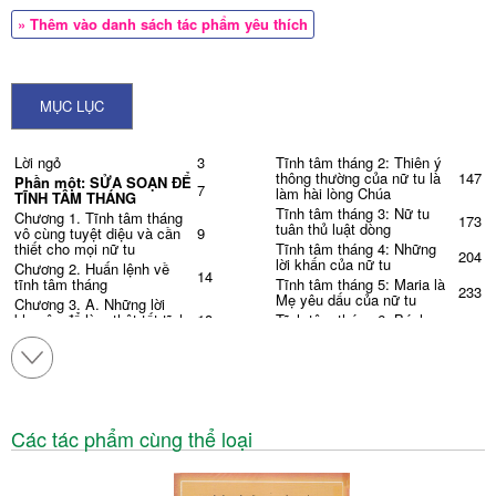
» Thêm vào danh sách tác phẩm yêu thích
MỤC LỤC
Lời ngỏ
3
Tĩnh tâm tháng 2: Thiên ý
thông thường của nữ tu là
147
Phần một: SỬA SOẠN ĐỂ
7
làm hài lòng Chúa
TĨNH TÂM THÁNG
Tĩnh tâm tháng 3: Nữ tu
Chương 1. Tĩnh tâm tháng
173
tuân thủ luật dòng
vô cùng tuyệt diệu và cần
9
thiết cho mọi nữ tu
Tĩnh tâm tháng 4: Những
204
lời khấn của nữ tu
Chương 2. Huấn lệnh về
14
tĩnh tâm tháng
Tĩnh tâm tháng 5: Maria là
233
Mẹ yêu dấu của nữ tu
Chương 3. A. Những lời
khuyên để làm thật tốt tĩnh
18
Tĩnh tâm tháng 6: Bánh
tâm tháng
Thánh Thể là thần lương và
252
thần dược của nữ tu
B. Thời khóa biểu ngày tĩnh
19
tâm tháng
Tĩnh tâm tháng 7: Nguyện
278
gẫm cần thiết cho nữ tu
C. Mấy bài hát trong tĩnh
20
tâm tháng
Tĩnh tâm tháng 8: Dốc
300
quyết hằng ngày của nữ tu
Phần hai: CHỦ ĐỀ CỦA
Các tác phẩm cùng thể loại
TĨNH TÂM THÁNG QUANH
23
Tĩnh tâm tháng 9: Thực
NĂM
hành việc đạo đức của nữ
321
tu
Tĩnh tâm tháng 10: Ơn gọi
của tôi là cứu độ và thánh
24
A. Những kinh đọc trong