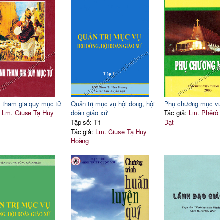
52
B.
Quản trị rủi ro
 định nhân sự
55
Chương 7. Quản trị bí tích
55
Chương 8. Lời kết về các 
57
 tham gia quy mục tử
Quản trị mục vụ hội đồng, hội
Phụ chương mục v
:
Lm. Giuse Tạ Huy
đoàn giáo xứ
Tác giả:
Lm. Phêrô
Tập số: T1
Đạt
Tác giả:
Lm. Giuse Tạ Huy
Hoàng