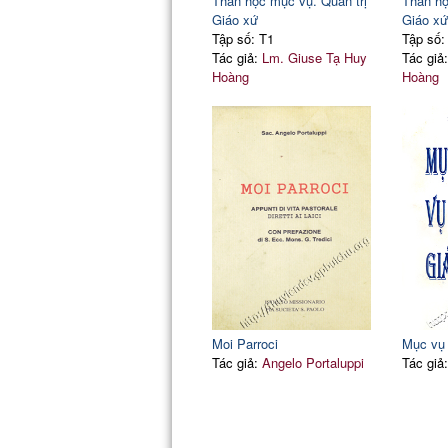
Thần học mục vụ. Quản trị
Thần họ
Giáo xứ
Giáo xứ
Tập số: T1
Tập số:
Tác giả:
Lm. Giuse Tạ Huy
Tác giả
Hoàng
Hoàng
Moi Parroci
Mục vụ
Tác giả:
Angelo Portaluppi
Tác giả