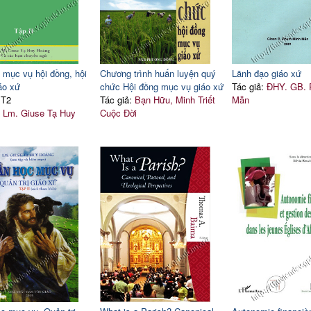
ị mục vụ hội đồng, hội
Chương trình huấn luyện quý
Lãnh đạo giáo xứ
áo xứ
chức Hội đồng mục vụ giáo xứ
Tác giả:
ĐHY. GB. 
 T2
Tác giả:
Bạn Hữu, Minh Triết
Mẫn
:
Lm. Giuse Tạ Huy
Cuộc Đời