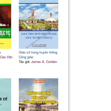
105
109
mối tương quan
117
ụ
Giáo xứ trong truyền thống
 Cao Văn
Công giáo
Tác giả:
James A. Coriden