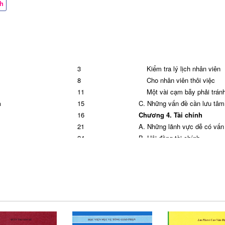
ch
3
Kiểm tra lý lịch nhân viên
8
Cho nhân viên thôi việc
11
Một vài cạm bẫy phải trán
h
15
C. Những vấn đề cần lưu tâm
16
Chương 4. Tài chính
21
A.
Những lãnh vực dễ có vấn
24
B.
Hội đồng tài chính
t định
30
C. Ngân sách
 chính
32
D. Tài chính riêng của linh m
39
Chương 5. Tài sản
40
A.
Mua bán, tiếp nhận, chuy
44
B.
Nhu cầu bảo trì và xây dự
47
Chương 6. Quản trị bảo hi
51
A.
Bảo hiểm