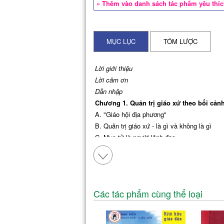
» Thêm vào danh sách tác phẩm yêu thí
MỤC LỤC
TÓM LƯỢC
Lời giới thiệu
Lời cảm ơn
Dẫn nhập
Chương 1. Quản trị giáo xứ theo bối cản
A. "G
iáo hội địa phương"
B.
Quản trị giáo xứ - là gì và không là gì
C. Mục tử là người lãnh đạo
D.
Đường hướng của giáo xứ và việc ra quyế
E.
Hội đồng mục vụ và hội đồng quản trị/ tài
Chương 2. Quản trị tổng quan
A.
Bức tranh toàn cảnh
Các tác phẩm cùng thể loại
B.
Cơ cấu làm việc thực tế
C. Sự hợp lý của việc tham vấn
Chương 3. Nhân sự