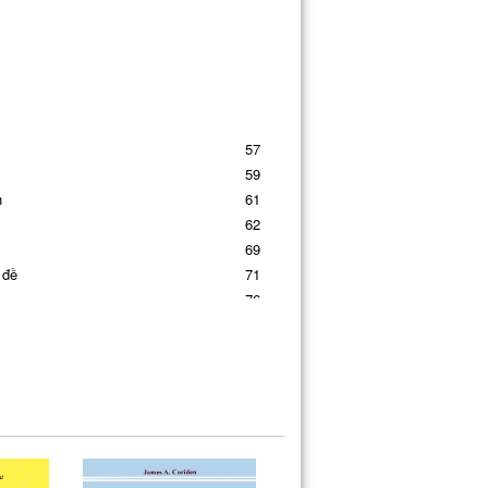
57
59
h
61
62
69
 đề
71
76
77
ục
83
87
ển nhượng
88
ng
94
ểm và
rủi
ro
99
100