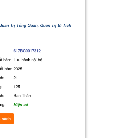
Quản Trị Tổng Quan,
Quản Trị Bí Tích
617BC0017312
t bản:
Lưu hành nội bộ
ất bản:
2025
ch:
21
g:
125
ch:
Ban Thần
ạng:
Hiện có
 sách