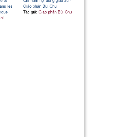
e et
Chỉ nam hội đồng giáo xứ -
ans les
Giáo phận Bùi Chu
rique
Tác giả:
Giáo phận Bùi Chu
chi