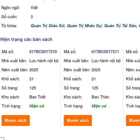
Ngôn ngữ:
Việt
Số cuốn:
3
Từ khóa:
Quản Trị Giáo Xứ,
Quản Trị Nhân Sự,
Quản Trị Tài Sản,
Hiện trạng các bản sách
Mã số:
617BC0017310
Mã số:
617BC0017311
Mã số:
Nhà xuất bản:
Lưu hành nội bộ
Nhà xuất bản:
Lưu hành nội bộ
Nhà xuấ
Năm xuất bản:
2025
Năm xuất bản:
2025
Năm xu
Khổ sách:
21
Khổ sách:
21
Khổ sá
Số trang:
125
Số trang:
125
Số tran
Kho sách:
Ban Triết
Kho sách:
Ban Thần
Kho sá
Tình trạng:
Hiện có
Tình trạng:
Hiện có
Tình tr
Mượn sách
Mượn sách
Mượn