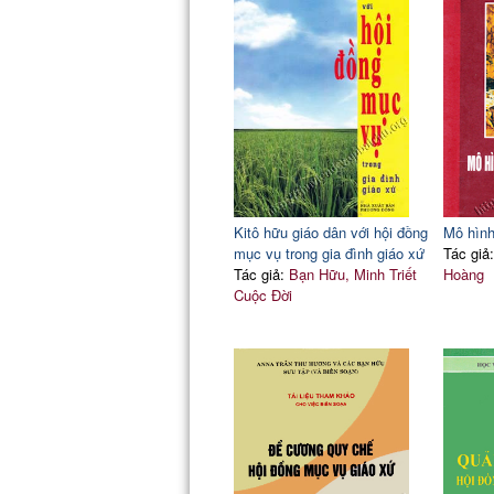
A.
Những vai trò của cha xứ
B. Một số sai lầm cần tránh trong các quyết
Các
loại nhân viên
Bảng chấm công
Kitô hữu giáo dân với hội đồng
Mô hình
mục vụ trong gia đình giáo xứ
Tác giả
Tác giả:
Bạn Hữu, Minh Triết
Hoàng
Cuộc Đời