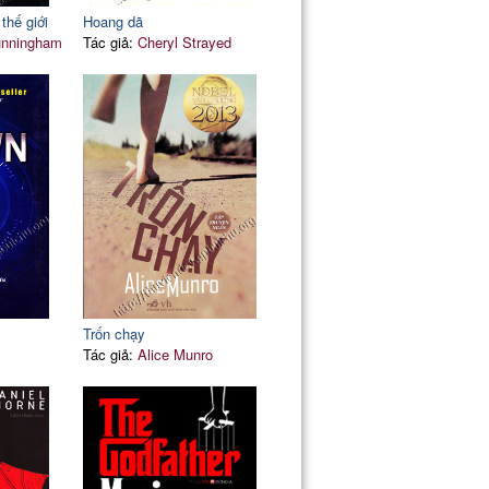
thế giới
Hoang dã
unningham
Tác giả:
Cheryl Strayed
Trốn chạy
Tác giả:
Alice Munro