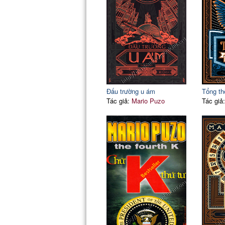
Đấu trường u ám
Tổng th
Tác giả:
Mario Puzo
Tác giả