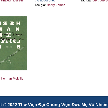
:
Khaled Hosseini
thờ người chết
Tác giả:
Gertrude S
Tác giả:
Henry James
:
Herman Melville
t © 2022 Thư Viện Đại Chủng Viện Đức Mẹ Vô Nhiễ