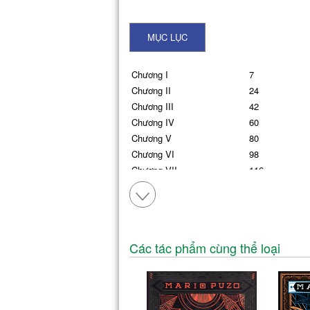
MỤC LỤC
Chương I
7
Chương II
24
Chương III
42
Chương IV
60
Chương V
80
Chương VI
98
Chương VII
116
Chương VIII
138
Chương IX
154
Chương X
172
Chương XI
192
Các tác phẩm cùng thể loại
Chương XII
212