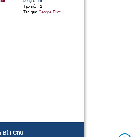
tein
sống ở tỉnh
Tập số: T2
Tác giả:
George Eliot
m Bùi Chu