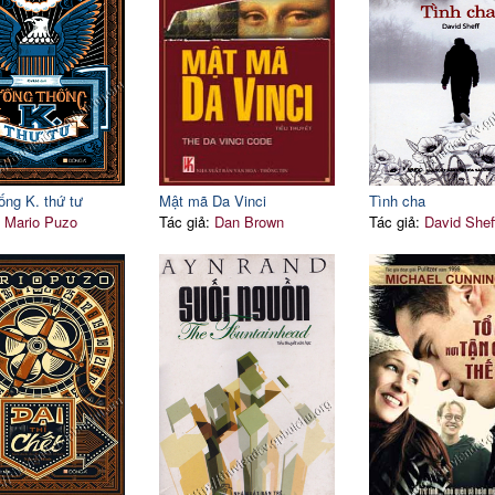
ống K. thứ tư
Mật mã Da Vinci
Tình cha
:
Mario Puzo
Tác giả:
Dan Brown
Tác giả:
David Shef