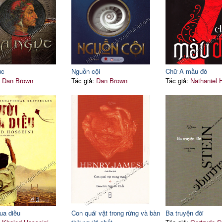
ục
Nguồn cội
Chữ A mầu đỏ
:
Dan Brown
Tác giả:
Dan Brown
Tác giả:
Nathaniel 
ua diều
Con quái vật trong rừng và bàn
Ba truyện đời