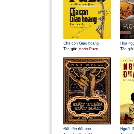
Cha con Giáo hoàng
Hỏa ng
Tác giả:
Mario Puzo
Tác giả
Đất tiền đất bạc
Người đ