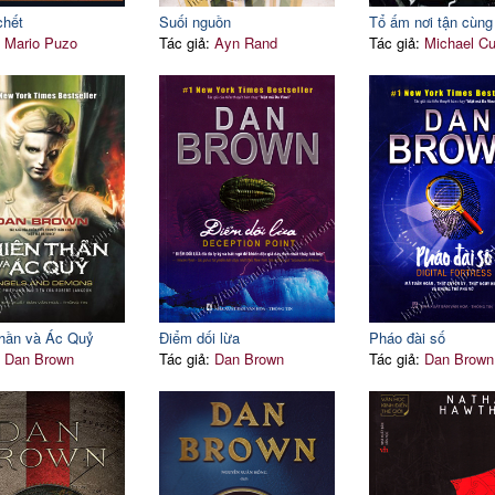
chết
Suối nguồn
Tổ ấm nơi tận cùng 
:
Mario Puzo
Tác giả:
Ayn Rand
Tác giả:
Michael C
hần và Ác Quỷ
Điểm dối lừa
Pháo đài số
:
Dan Brown
Tác giả:
Dan Brown
Tác giả:
Dan Brown