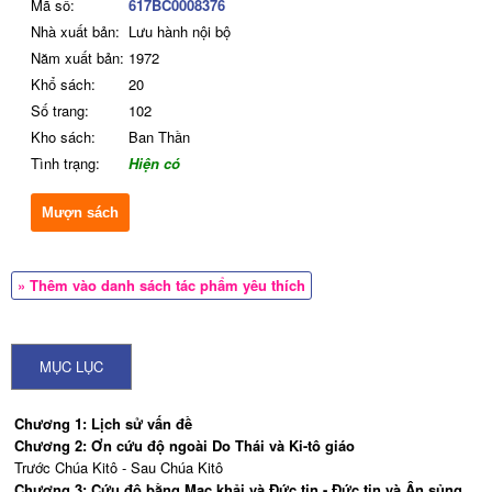
Mã số:
617BC0008376
Nhà xuất bản:
Lưu hành nội bộ
Năm xuất bản:
1972
Khổ sách:
20
Số trang:
102
Kho sách:
Ban Thần
Tình trạng:
Hiện có
Mượn sách
» Thêm vào danh sách tác phẩm yêu thích
MỤC LỤC
Chương 1: Lịch sử vấn đề
Chương 2: Ơn cứu độ ngoài Do Thái và Ki-tô giáo
Trước Chúa Kitô - Sau Chúa Kitô
Chương 3: Cứu độ bằng Mạc khải và Đức tin - Đức tin và Ân sủng