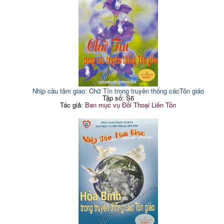
Nhịp cầu tâm giao: Chữ Tín trong truyền thống cácTôn giáo
Tập số: S6
Tác giả:
Ban mục vụ Đối Thoại Liên Tôn