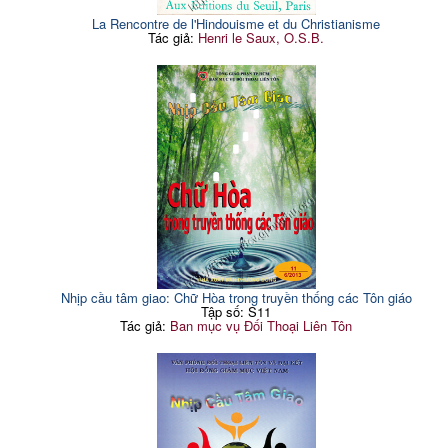
La Rencontre de l'Hindouisme et du Christianisme
Tác giả:
Henri le Saux, O.S.B.
Nhịp cầu tâm giao: Chữ Hòa trong truyền thống các Tôn giáo
Tập số: S11
Tác giả:
Ban mục vụ Đối Thoại Liên Tôn