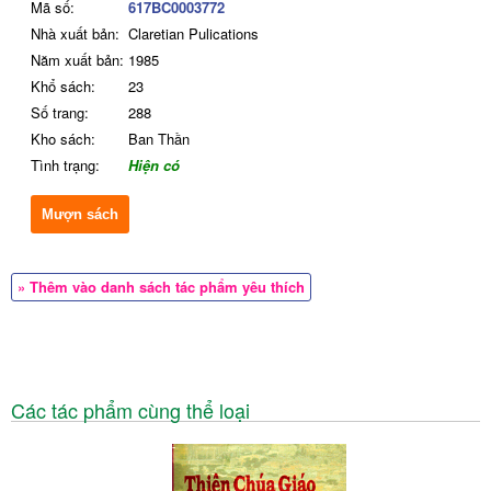
Mã số:
617BC0003772
Nhà xuất bản:
Claretian Pulications
Năm xuất bản:
1985
Khổ sách:
23
Số trang:
288
Kho sách:
Ban Thần
Tình trạng:
Hiện có
Mượn sách
» Thêm vào danh sách tác phẩm yêu thích
Các tác phẩm cùng thể loại