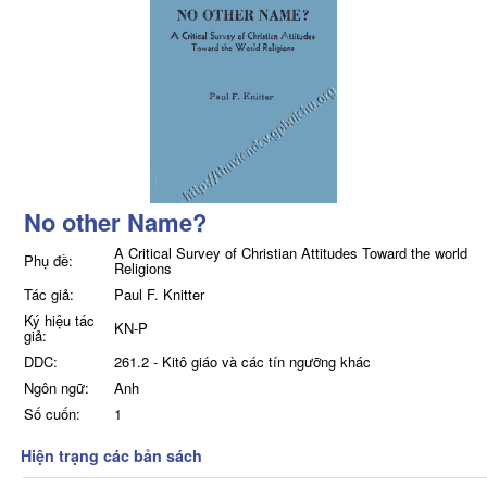
No other Name?
A Critical Survey of Christian Attitudes Toward the world
Phụ đề:
Religions
Tác giả:
Paul F. Knitter
Ký hiệu tác
KN-P
giả:
DDC:
261.2 - Kitô giáo và các tín ngưỡng khác
Ngôn ngữ:
Anh
Số cuốn:
1
Hiện trạng các bản sách