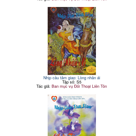
Nhịp cầu tâm giao: Lòng nhân ái
Tập số: S5
Tác giả:
Ban mục vụ Đối Thoại Liên Tôn