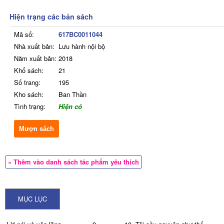
Hiện trạng các bản sách
Mã số:
617BC0011044
Nhà xuất bản:
Lưu hành nội bộ
Năm xuất bản:
2018
Khổ sách:
21
Số trang:
195
Kho sách:
Ban Thần
Tình trạng:
Hiện có
Mượn sách
» Thêm vào danh sách tác phẩm yêu thích
MỤC LỤC