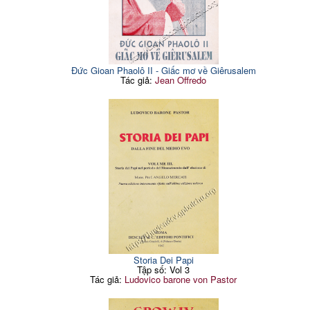
Đức Gioan Phaolô II - Giấc mơ về Giêrusalem
Tác giả:
Jean Offredo
Storia Dei Papi
Tập số: Vol 3
Tác giả:
Ludovico barone von Pastor