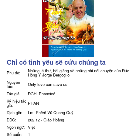
Chỉ có tình yêu sẽ cứu chúng ta
Những lá thư, bài giảng và những bài nói chuyện của Đức
Phụ đề:
Hồng Y Jorge Bergoglio
Nguyên
Only love can save us
tác:
Tác giả:
ĐGH. Phanxicô
Ký hiệu tác
PHAN
giả:
Dịch giả:
Lm. Phêrô Vũ Quang Quý
DDC:
262.12 - Giáo Hoàng
Ngôn ngữ:
Việt
Số cuốn:
1