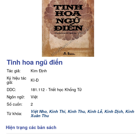
Tinh hoa ngũ điển
Tác giả:
Kim Định
Ký hiệu tác
KI-Đ
giả:
DDC:
181.112 - Triết học Khổng Tử
Ngôn ngữ:
Việt
Số cuốn:
2
Việt Nho,
Kinh Thi,
Kinh Thu,
Kinh Lễ,
Kinh Dịch,
Kinh
Từ khóa:
Xuân Thu
Hiện trạng các bản sách