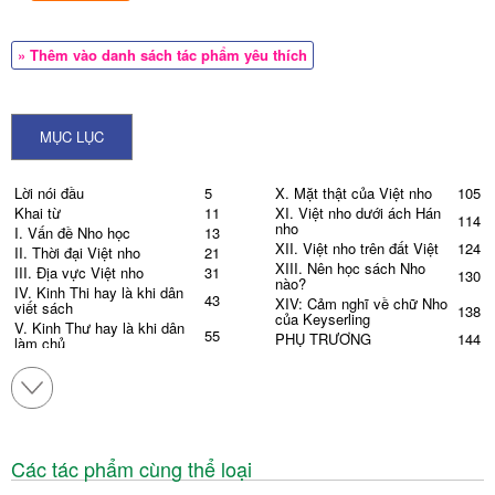
» Thêm vào danh sách tác phẩm yêu thích
MỤC LỤC
Lời nói đầu
5
X. Mặt thật của Việt nho
105
Khai từ
11
XI. Việt nho dưới ách Hán
114
nho
I. Vấn đề Nho học
13
XII. Việt nho trên đất Việt
124
II. Thời đại Việt nho
21
XIII. Nên học sách Nho
III. Địa vực Việt nho
31
130
nào?
IV. Kinh Thi hay là khi dân
43
XIV: Cảm nghĩ về chữ Nho
viết sách
138
của Keyserling
V. Kinh Thư hay là khi dân
55
PHỤ TRƯƠNG
144
làm chủ
XV. Chứng từ
145
VI. Những bí ẩn trong vụ án
68
kim văn cổ văn
XVI. Đọc Nho theo lối ngũ
155
điển
VII. Kinh Lễ hay là khi người
74
ở với người
XVII. Lối chân minh chiết
169
VIII. Kinh Dịch hay là thuật
XVIII. Đại lượng bộ triết lý
79
184
quyền biến
An Vi
Các tác phẩm cùng thể loại
IX. Kinh Xuân Thu hay là
90
đạo vào đời