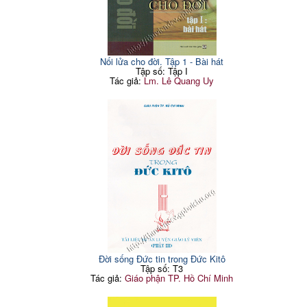
169
CHÚNG TA
I. Đức Giêsu được suy tôn
169
làm Chúa
II. Đức Giêsu sẽ trở lại
172
13. THÁNH THẦN LÀ
177
Nối lửa cho đời. Tập 1 - Bài hát
THIÊN CHÚA
Tập số: Tập I
14. THÁNH THẦN ĐƯỢC
Tác giả:
179
Lm. Lê Quang Uy
BAN CHO TA
I. Thánh Thần xuống trên
179
các tông đồ
II. Thánh Thần tác động
181
suốt lịch sử
III. Thánh Thần trong Giáo
183
hội và nơi người tín hữu
15. THÁNH THẦN HOẠT
186
ĐỘNG TRONG TA
I. Thánh Thần trợ giúp ta
186
Đời sống Đức tin trong Đức Kitô
Tập số: T3
Tác giả:
Giáo phận TP. Hồ Chí Minh