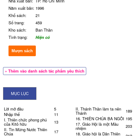
Nhà xuất bản:
TP. Hồ Chí Minh
Năm xuất bản:
1996
Khổ sách:
21
Số trang:
459
Kho sách:
Ban Thần
Tình trạng:
Hiện có
Mượn sách
» Thêm vào danh sách tác phẩm yêu thích
MỤC LỤC
Lời mở đầu
5
II. Thánh Thần làm ta nên
189
Thánh
Nhập thể
11
16. THIÊN CHÚA BA NGÔI
195
I. Thiên chức phong phú
13
của Kitô hữu
17. Giáo Hội là một Mầu
203
nhiệm
II. Tin Mừng Nước Thiên
17
Chúa
18. Giáo hội là Dân Thiên
212