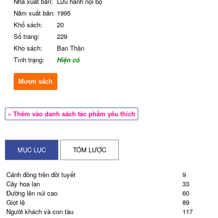
Nhà xuất bản:
Lưu hành nội bộ
Năm xuất bản:
1995
Khổ sách:
20
Số trang:
229
Kho sách:
Ban Thần
Tình trạng:
Hiện có
Mượn sách
» Thêm vào danh sách tác phẩm yêu thích
MỤC LỤC
TÓM LƯỢC
Cánh đồng trên đồi tuyết
9
Cây hoa lan
33
Đường lên núi cao
60
Giọt lệ
89
Người khách và con tàu
117