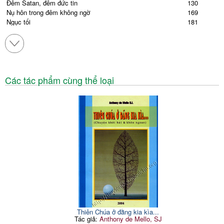
Đêm Satan, đêm đức tin
130
Nụ hôn trong đêm không ngờ
169
Ngục tối
181
Lời cản ngăn trên lối về
206
Tiếng gọi
223
Các tác phẩm cùng thể loại
Thiên Chúa ở đằng kia kìa...
Tác giả:
Anthony de Mello, SJ