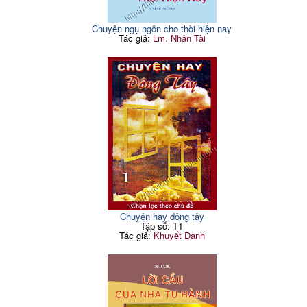
Chuyện ngụ ngôn cho thời hiện nay
Tác giả:
Lm. Nhân Tài
Chuyện hay đông tây
Tập số: T1
Tác giả:
Khuyết Danh