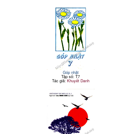
Góp nhặt
Tập số: T7
Tác giả:
Khuyết Danh