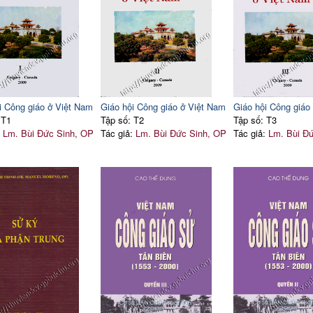
26
Bữa cơm thân mật
38
Tạm xa Bùi Chu
42
6. Chúa Nhật thứ nhất
42
Những ngày đầu mục vụ
43
Thay lời kết
45
Sách tham khảo
i Công giáo ở Việt Nam
Giáo hội Công giáo ở Việt Nam
Giáo hội Công giáo
52
 T1
Tập số: T2
Tập số: T3
:
Lm. Bùi Đức Sinh, OP
Tác giả:
Lm. Bùi Đức Sinh, OP
Tác giả:
Lm. Bùi Đ