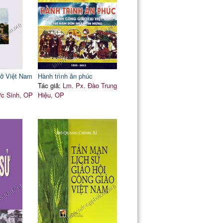
88
89
90
92
95
97
 ở Việt Nam
Hành trình ân phúc
Tác giả:
Lm. Px. Đào Trung
ức Sinh, OP
Hiệu, OP