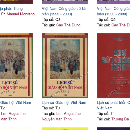
ịa phận Trung
Việt Nam Công giáo sử tân
Việt Nam Công giáo
:
Fr. Manuel Monreno,
biên (1553 - 2000)
biên (1553 - 2000)
Tập số: Q3
Tập số: Q2
Tác giả:
Cao Thế Dung
Tác giả:
Cao Thế D
 Giáo hội Việt Nam
Lịch sử Giáo hội Việt Nam
Lịch sử phát triển 
 T2
Tập số: T3
Việt Nam
:
Lm. Augustino
Tác giả:
Lm. Augustino
Tập số: T1
Văn Trinh
Nguyễn Văn Trinh
Tác giả:
Trương Bá