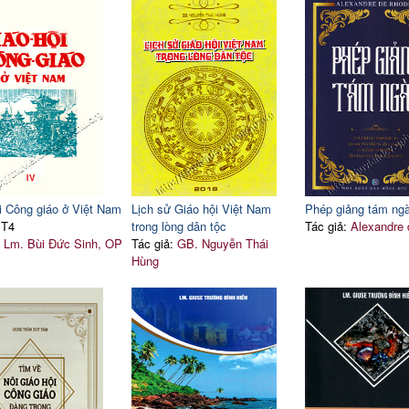
i Công giáo ở Việt Nam
Lịch sử Giáo hội Việt Nam
Phép giảng tám ng
 T4
trong lòng dân tộc
Tác giả:
Alexandre
:
Lm. Bùi Đức Sinh, OP
Tác giả:
GB. Nguyễn Thái
Hùng