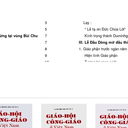
3
Lạy :
5
" Lễ tạ ơn Đức Chúa Lời"
mừng tại vùng Bùi Chu
7
Kính trọng thánh Duminhgo 
7
III. Lễ Đầu Dòng mở đầu th
u
8
1. Giáo phận trước ngàn năm
9
Hiện tình Giáo phận
10
Tương lai rạng ngời
11
2. Người Bùi Chu ở ngoài vùn
12
3. Còn nhiều khó khăn
13
4. Như một dấu chỉ của niềm
13
Đôi nét về Đức Tân Giám
17
Những chuẩn bị cho ngày 
18
Lễ khai mạc
ng
21
Đêm chờ đợi
Chu?
21
5. Ngày Đại lễ 8-8-2001
22
Lắng nghe và hy vọng
Ngài bảo sao, cứ làm như