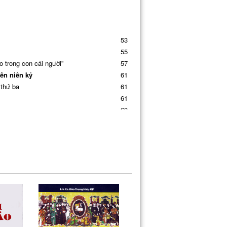
53
55
trong con cái người”
57
iên niên kỷ
61
 thứ ba
61
61
63
g Bùi Chu
66
70
 hy vọng
74
 mục
74
lễ
75
79
80
82
85
 vậy
86