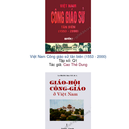
rồi”!
II. Danh xưng... Theo
10. Dưới bóng “người mục
57
233
dòng lịch sử Giáo hội:
tử vô hình” .
1. Đàng trong - Đàng ngoài:
11. Bỏ lại chiếc “áo choàng
239
“mối tình đầu” vỡ đất Tin
57
Bar-ti-mê”!
mừng
12. Không lẽ đã trở thành
244
2. Đàng trong - Đàng ngoài:
vang bóng!
chính thức thiết lập và phát
61
13. Giáo hội là thế đó!
251
triển
14. Ngôi sao mang dáng nụ
Kết: Đất đã hóa tâm hồn
68
255
cười
Tài liệu tham khảo
70
15. Con đường dẫn tới màu
260
PHẦN HAI:
QUI NHƠN -
xanh
THỊ NẠI
Việt Nam Công giáo sử tân biên (1553 - 2000)
16. Khi chiếc áo vừa khô
264
Trong chiến lược vệ quốc
Tập số: Q1
17. Mẹ làng sông và lần
Tác giả:
Cao Thế Dung
268
Dẫn nhập: Địa chính trị,
thay áo mới...
77
một yếu tố sống còn!
18. Điểm dừng chân của
273
Chương 1: Tan yếu huyệt
“cuộc hành hương vĩ đại”
81
mất cơ đồ
19. Tìm lại dấu chân xưa
284
I. Đồ Bàn - Thị Nại: Yếu
81
20. Cuộc xuất hành mới
huyệt cơ đồ
289
trang sử mới..
1.
Tổng quan lịch sử
81
21. Bông hồng vẫn nở giữa
295
2.
Đồ Bàn - Thị Nại: một
mùa đông..
85
thoáng “địa chính trị”
22. Thì ra Hội thánh chính
299
II. Đồ Bàn - Thị Nại:
là đây!
“Chiến dịch Bình Chiêm
94
23. Lại một mùa hoa
năm 1471”
303
phượng
1.
Một thoáng nguyên nhân
94
24. Món quà đầu tiên dành
309
2.
Tan yếu huyệt, mất cơ
tặng mẹ
96