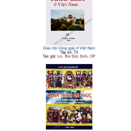
“an ninh quốc gia”
41. Những tấm lưới mang
422
dáng hình đồng
xu
3.
An ninh và yếu tố “Biển
143
Đông - Trung Quốc”
4. Quy Nhơn - Thị Nại trong
chiến lược kiến quốc và vệ
162
quốc hôm nay
Kết luận: Quốc sách “Yên
170
Dân”
Thư mục tham khảo
175
Giáo hội Công giáo ở Việt Nam
Tập số: T3
Tác giả:
Lm. Bùi Đức Sinh, OP