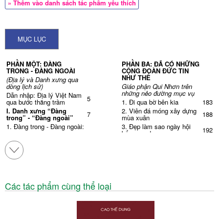
» Thêm vào danh sách tác phẩm yêu thích
MỤC LỤC
PHẦN MỘT:
ĐÀNG
PHẦN BA: ĐÃ CÓ NHỮNG
TRONG - ĐÀNG NGOÀI
CỘNG ĐOÀN ĐỨC TIN
NHƯ THẾ
(Địa lý và Danh xưng qua
dòng lịch sử)
Giáo phận Qui Nhơn trên
những nẻo đường mục vụ
Dẫn nhập: Địa lý Việt Nam
5
qua bước thăng trầm
1. Đ
i qua bờ bên kia
183
I.
Danh xưng “Đàng
2. V
iên đá móng xây dựng
7
188
trong” - “Đàng ngoài”
mùa xuân
1.
Đàng trong - Đàng ngoài:
3. Đ
ẹp làm sao ngày hội
192
bổn mạng!
Quá trình hình thành địa lý
7
và tên gọi
4. T
hương về Lý Sơn
196
2. Đàng trong - Đàng ngoài:
5. N
gày hội của "những
203
ổn định lãnh thổ và độc lập
24
viên đá"
chính trị
6. S
au 47 năm con về giỗ
210
3. Đại Việt thời biến loạn:
mẹ
Những cuộc phân chia lãnh
29
7. M
ột “thiên đàng nóng”
Các tác phẩm cùng thể loại
217
thổ
(hot paradise)
4.
Đại Việt và quá trình
8. Những kẻ thờ phượng
39
222
thống nhất đất nước
đích thưc
5.
Việt Nam với lãnh thổ
9. “Wow! Chỗ nước sâu đây
46
228
“Ba kỳ”