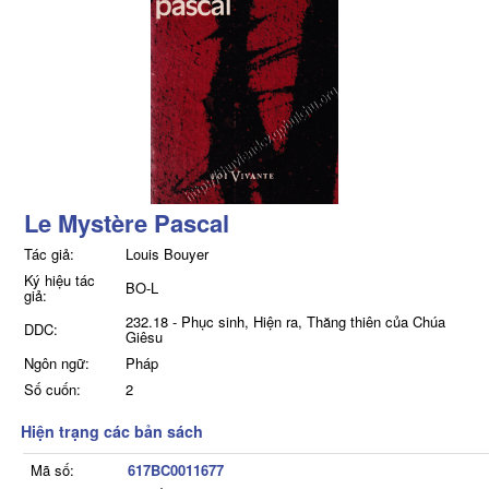
Le Mystère Pascal
Tác giả:
Louis Bouyer
Ký hiệu tác
BO-L
giả:
232.18 - Phục sinh, Hiện ra, Thăng thiên của Chúa
DDC:
Giêsu
Ngôn ngữ:
Pháp
Số cuốn:
2
Hiện trạng các bản sách
Mã số:
617BC0011677