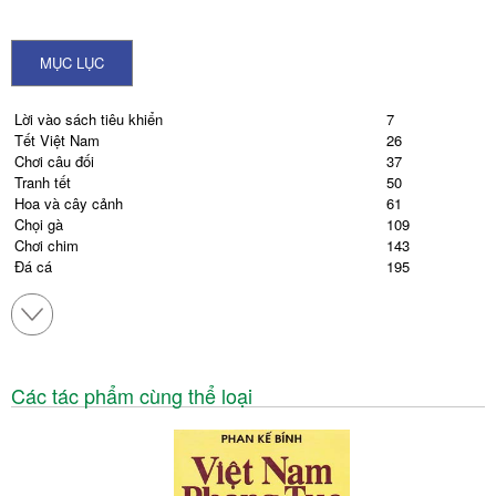
MỤC LỤC
Lời vào sách tiêu khiển
7
Tết Việt Nam
26
Chơi câu đối
37
Tranh tết
50
Hoa và cây cảnh
61
Chọi gà
109
Chơi chim
143
Đá cá
195
Thú câu cá ở miền Nam
208
Chơi diều
217
Các tác phẩm cùng thể loại