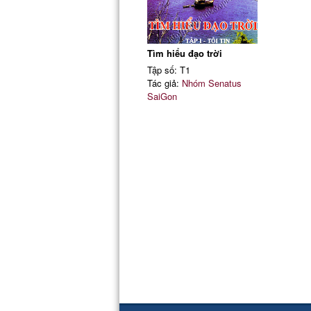
Tìm hiểu đạo trời
Tập số: T1
Tác giả:
Nhóm Senatus
SaiGon