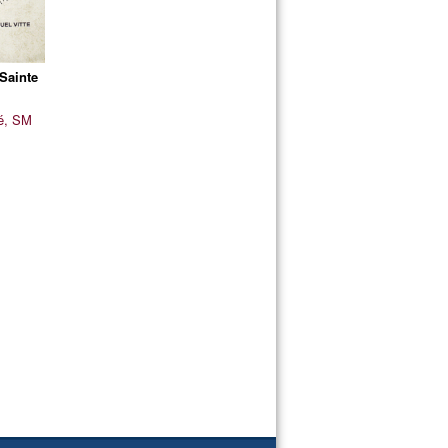
Sainte
é, SM