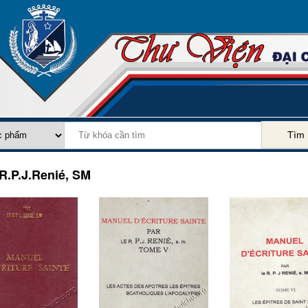
Tìm
R.P.J.Renié, SM