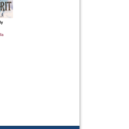
ly
lla