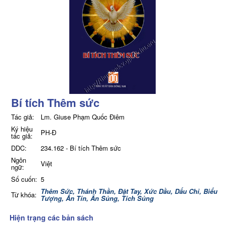
Bí tích Thêm sức
Tác giả:
Lm. Giuse Phạm Quốc Điêm
Ký hiệu
PH-Đ
tác giả:
DDC:
234.162 - Bí tích Thêm sức
Ngôn
Việt
ngữ:
Số cuốn:
5
Thêm Sức,
Thánh Thần,
Đặt Tay,
Xức Dầu,
Dấu Chỉ,
Biểu
Từ khóa:
Tượng,
Ấn Tín,
Ân Sủng,
Tích Sủng
Hiện trạng các bản sách