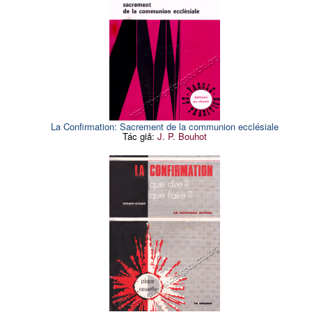
179
II
Mục lục
421
6.
Trong các sách phụng vụ
186
mới
Chương III: CẤU TRÚC
DẤU CHỈ VÀ BIỂU
TƯỢNG CỦA PHÉP THÊM
SỨC
I. Cấu trúc dấu chỉ của
209
phép Thêm
sức
La Confirmation: Sacrement de la communion ecclésiale
Tác giả:
J. P. Bouhot