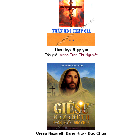
Thần học thập giá
Tác giả:
Anna Trần Thị Nguyệt
Giêsu Nazareth Đấng Kitô - Đức Chúa