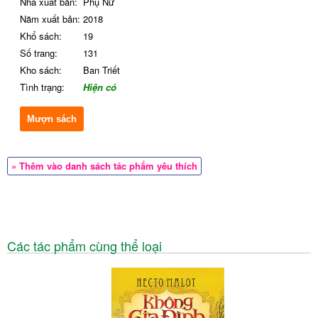
Nhà xuất bản:
Phụ Nữ
Năm xuất bản:
2018
Khổ sách:
19
Số trang:
131
Kho sách:
Ban Triết
Tình trạng:
Hiện có
Mượn sách
» Thêm vào danh sách tác phẩm yêu thích
Các tác phẩm cùng thể loại