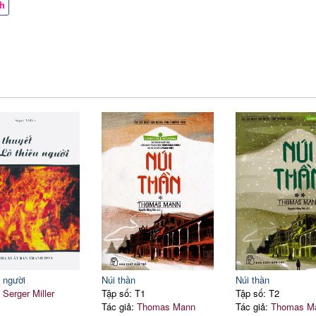
ch
u người
Núi thần
Núi thần
:
Serger Miller
Tập số: T1
Tập số: T2
Tác giả:
Thomas Mann
Tác giả:
Thomas M