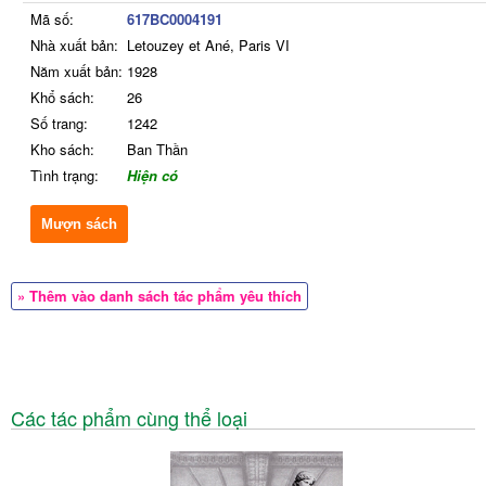
Mã số:
617BC0004191
Nhà xuất bản:
Letouzey et Ané, Paris VI
Năm xuất bản:
1928
Khổ sách:
26
Số trang:
1242
Kho sách:
Ban Thần
Tình trạng:
Hiện có
Mượn sách
» Thêm vào danh sách tác phẩm yêu thích
Các tác phẩm cùng thể loại