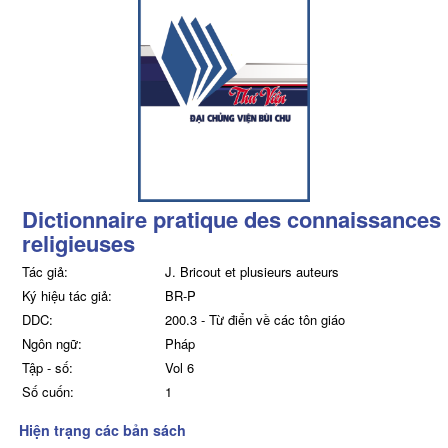
Dictionnaire pratique des connaissances
religieuses
Tác giả:
J. Bricout et plusieurs auteurs
Ký hiệu tác giả:
BR-P
DDC:
200.3 - Từ điển về các tôn giáo
Ngôn ngữ:
Pháp
Tập - số:
Vol 6
Số cuốn:
1
Hiện trạng các bản sách