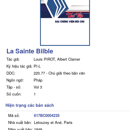
La Sainte Bilble
Tác giả:
Louis PIROT, Albert Clamer
Ký hiệu tác giả:
PI-L
DDC:
220.77 - Chú giải theo bản văn
Ngôn ngữ:
Pháp
Tập - số:
Vol 3
Số cuốn:
1
Hiện trạng các bản sách
Mã số:
617BC0004235
Nhà xuất bản:
Letouzey et Ané, Paris
Năm xuất bản:
1949