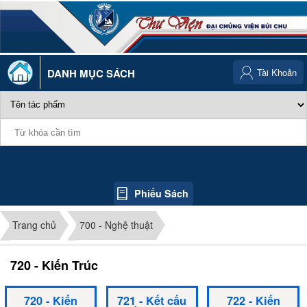
DANH MỤC SÁCH
Tài Khoản
Phiếu Sách
Trang chủ
700 - Nghệ thuật
720 - Kiến Trúc
720 - Kiến
721 - Kết cấu
722 - Kiến